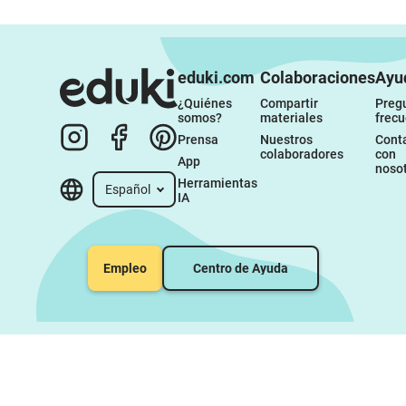
eduki.com
Colaboraciones
Ayu
¿Quiénes 
Compartir 
Pregu
somos?
materiales
frec
Prensa
Nuestros 
Conta
colaboradores
con 
App
noso
Herramientas 
Español
IA
Empleo
Centro de Ayuda