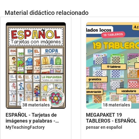
encuentras la información directamente
, https://www.betterteachingresources.com
en el materialAutor: Cindy Seidler Better
Material didáctico relacionado
Teaching Resources
, https://www.betterteachingresources.com
38 materiales
18 materiales
ESPAÑOL - Tarjetas de
MEGAPAKET 19
imágenes y palabras -
TABLEROS - ESPAÑOL
PAQUETE DE AHORRO
MyTeachingFactory
pensar en español