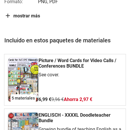
Formato:
PNG, PDF
mostrar más
Incluido en estos paquetes de materiales
Picture / Word Cards for Video Calls /
Conferences BUNDLE
See cover.
5 materiales
6,99 €
9,96 €
Ahorra 2,97 €
ENGLISCH - XXXXL Doodleteacher
Bundle
Growing bundle of teaching English as a