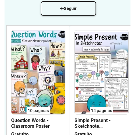
Seguir
10
páginas
14
páginas
Question Words -
Simple Present -
Classroom Poster
Sketchnote
Arbeitsblätter
Gratuito
Gratuito