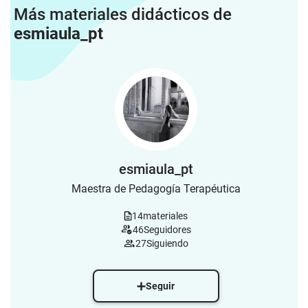
Más materiales didácticos de
esmiaula_pt
esmiaula_pt
Maestra de Pedagogía Terapéutica
14
materiales
46
Seguidores
27
Siguiendo
Seguir