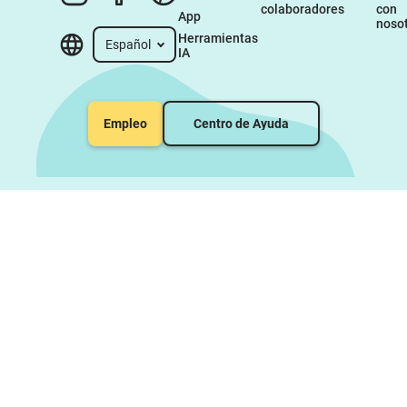
colaboradores
con 
App
noso
Herramientas 
Español
IA
Empleo
Centro de Ayuda