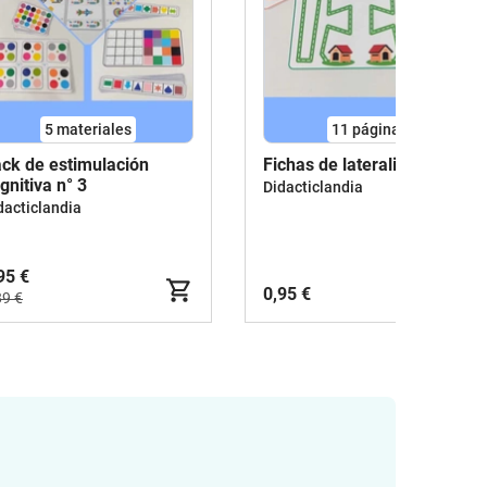
5 materiales
11
páginas
ck de estimulación
Fichas de lateralidad
gnitiva n° 3
Didacticlandia
dacticlandia
95 €
0,95 €
89 €