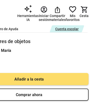
Herramientas
Iniciar
Compartir
Mis
Cesta
IA
sesión
materiales
favoritos
ro de Ayuda
Cuenta escolar
res de objetos
 María
Añadir a la cesta
Comprar ahora