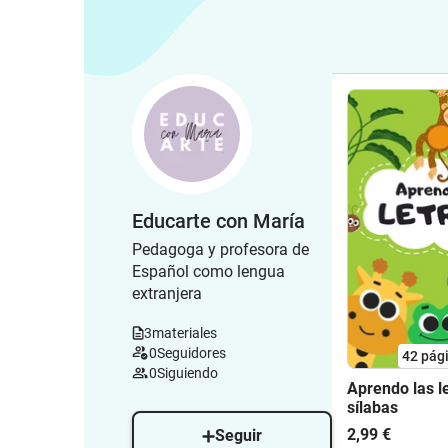
Educarte con María
Pedagoga y profesora de
Español como lengua
extranjera
3
materiales
0
Seguidores
42
pág
0
Siguiendo
Aprendo las le
sílabas
2,99 €
Seguir