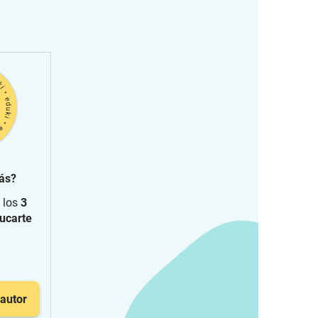
ás?
 los
3
ucarte
 autor