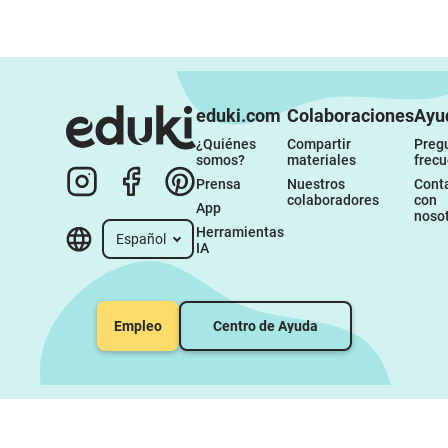
eduki.com
Colaboraciones
Ayu
¿Quiénes 
Compartir 
Pregu
somos?
materiales
frec
Prensa
Nuestros 
Conta
colaboradores
con 
App
noso
Herramientas 
Español
IA
Empleo
Centro de Ayuda