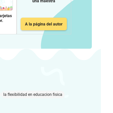
una maestra
rjetas
r.
A la página del autor
la flexibilidad en educacion fisica