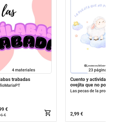
4 materiales
23
páginas
labas trabadas
Cuento y actividades: La
ovejita que no podía
ñoMariaPT
dormir.
Las pecas de la profe. Maestra y escritora de cuentos
99 €
2,99 €
96 €