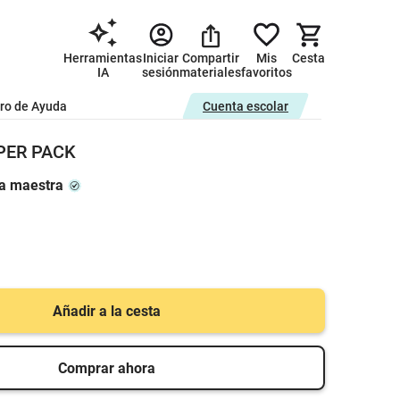
Herramientas
Iniciar
Compartir
Mis
Cesta
IA
sesión
materiales
favoritos
ro de Ayuda
Cuenta escolar
UPER PACK
na maestra
Añadir a la cesta
Comprar ahora