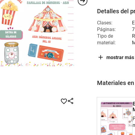
Detalles del p
Clases:
E
Páginas:
7
Tipo de
R
material:
M
mostrar más
Materiales en
E
M
P
m
c