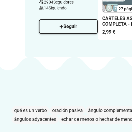
2904
Seguidores
14
Siguiendo
27
pág
CARTELES A
COMPLETA -
Seguir
2,99 €
qué es un verbo
oración pasiva
ángulo complementa
ángulos adyacentes
echar de menos o hechar de men