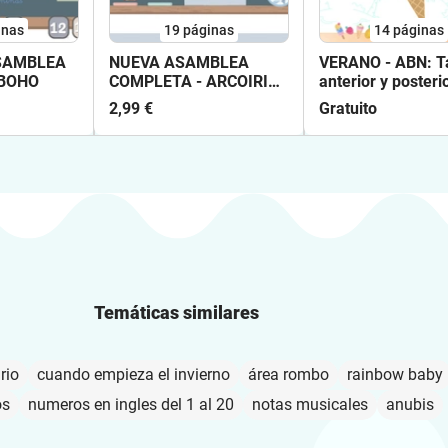
inas
19
páginas
14
páginas
SAMBLEA
NUEVA ASAMBLEA
VERANO - ABN: Ta
 BOHO
COMPLETA - ARCOIRIS -
anterior y posterio
BOHO
2,99 €
Gratuito
Temáticas similares
rio
cuando empieza el invierno
área rombo
rainbow baby
os
numeros en ingles del 1 al 20
notas musicales
anubis