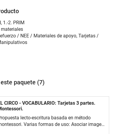
roducto
I
,
1.-2. PRIM
 materiales
efuerzo / NEE / Materiales de apoyo, Tarjetas /
anipulativos
 este paquete (7)
L CIRCO - VOCABULARIO: Tarjetas 3 partes.
ontessori.
ropuesta lecto-escritura basada en método
ontessori. Varias formas de uso: Asociar imagen
on palabra. Se pueden usar miniaturas Se puede