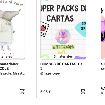
teriales
3 materiales
materiales:
COMBOS DE CARTAS 1 al
Sí
 COLE
3
Se
Las pecas de la profe. Maestra y escritora de cuentos
@fla.psicope
6,
5,95 €
8,