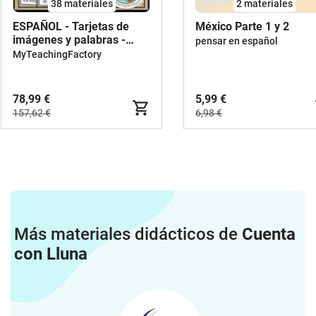
38 materiales
2 materiales
ESPAÑOL - Tarjetas de
México Parte 1 y 2
imágenes y palabras -
pensar en español
PAQUETE DE AHORRO
MyTeachingFactory
78,99 €
5,99 €
157,62 €
6,98 €
Más materiales didácticos de
Cuenta
con Lluna