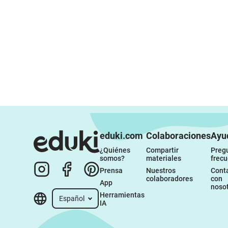
eduki.com
Colaboraciones
Ayu
¿Quiénes 
Compartir 
Pregu
somos?
materiales
frec
Prensa
Nuestros 
Conta
colaboradores
con 
App
noso
Herramientas 
Español
IA