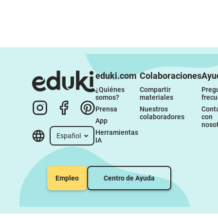
eduki.com
Colaboraciones
Ayu
¿Quiénes 
Compartir 
Pregu
somos?
materiales
frec
Prensa
Nuestros 
Conta
colaboradores
con 
App
noso
Herramientas 
Español
IA
Empleo
Centro de Ayuda