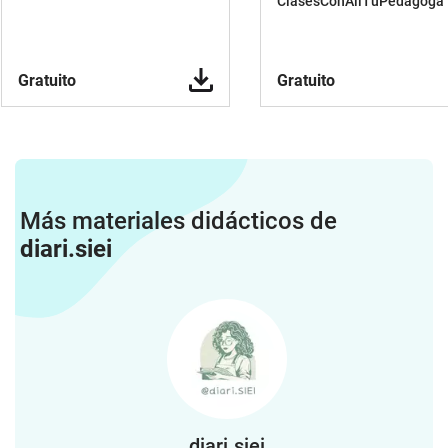
ClasesConAliTuPedagoga
Gratuito
Gratuito
Más materiales didácticos de
diari.siei
diari.siei