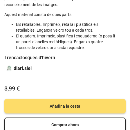
reconeixement de les imatges.
Aquest material consta de dues parts:
Els retallables. Imprimeix, retalla i plastifica els
retallables. Enganxa velcro tou a cada tros.
El quadern. Imprimeix, plastifica i enquaderna (o posa-li
un parell d’anelles metàl·liques). Enganxa quatre
trossos de velcro dur a cada requadre.
Trencaclosques d'hivern
diari.siei
3,99 €
Añadir a la cesta
Comprar ahora