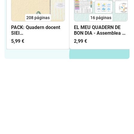
208
páginas
16
páginas
PACK: Quadern docent
EL MEU QUADERN DE
SIEI
BON DIA - Assemblea en
(M'ORGANITZO+CONEC)
format individual i
5,99 €
2,99 €
curs 2026-2027
manipulatiu