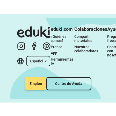
eduki.com
Colaboraciones
Ayu
¿Quiénes 
Compartir 
Pregu
somos?
materiales
frec
Prensa
Nuestros 
Conta
colaboradores
con 
App
noso
Herramientas 
Español
IA
Empleo
Centro de Ayuda