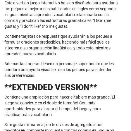
Este divertido juego interactivo ha sido diseñado para ayudar a
tus peques a mejorar sus habilidades en inglés como segunda
lengua, mientras aprenden vocabulario relacionado con la
comida y practican las estructuras gramaticales “I like” (me
gusta) y “I don’t like” (no me gusta).
Contiene tarjetas de respuesta que ayudarán a los peques a
formular oraciones predecibles, haciendo más fácil que las
integren a su organización lingüística, y todo esto mientras
aprenden nuevo vocabulario.
Además las tarjetas tienen un personaje super bonito que les
brindará una ayuda visual extra a los peques para entender
sus preferencias.
**EXTENDED VERSION**
Contiene una ampliación para hacer el tablero más grande. El
juego se convierte en el doble de tamaño! Con más
oportunidades para alargar el tiempo del juego y para
practicar más vocabulario.
Si te gusta mi material, no te olvides de agregarlo a tus
favoritos❤️, comparte mi cuenta con tus compis 🔊 , sigue mi