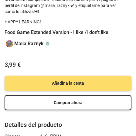
perfil de instagram @malia_raznyk ✔️ y etiquétame para ver
cómo lo utilizas!📲
HAPPY LEARNING!
Food Game Extended Version - I like /I don't like
Malia Raznyk
3,99 €
Añadir a la cesta
Comprar ahora
Detalles del producto