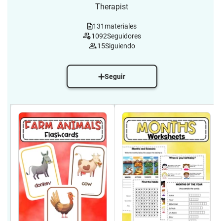
Therapist
131
materiales
1092
Seguidores
15
Siguiendo
Seguir