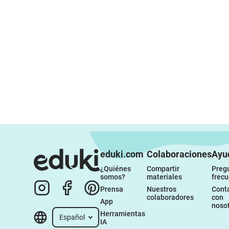
eduki.com
Colaboraciones
Ayu
¿Quiénes 
Compartir 
Pregu
somos?
materiales
frec
Prensa
Nuestros 
Conta
colaboradores
con 
App
noso
Herramientas 
Español
IA