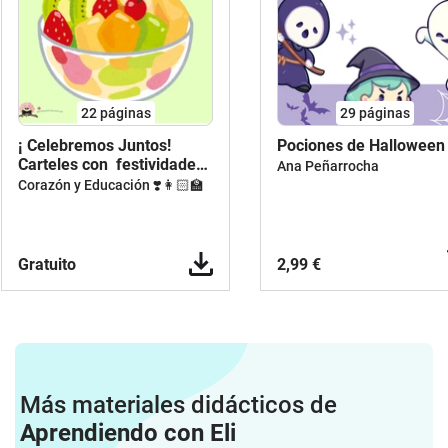
22
páginas
29
páginas
¡ Celebremos Juntos!
Pociones de Hallowee
Carteles con festividades
Ana Peñarrocha
escolares
Corazón y Educación ❣️👩🏻‍🏫
Gratuito
2,99 €
Más materiales didácticos de
Aprendiendo con Eli