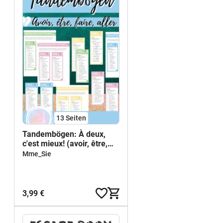
13
Seiten
Tandembögen: À deux,
c'est mieux! (avoir, être,
aller, faire)
Mme_Sie
3,99 €