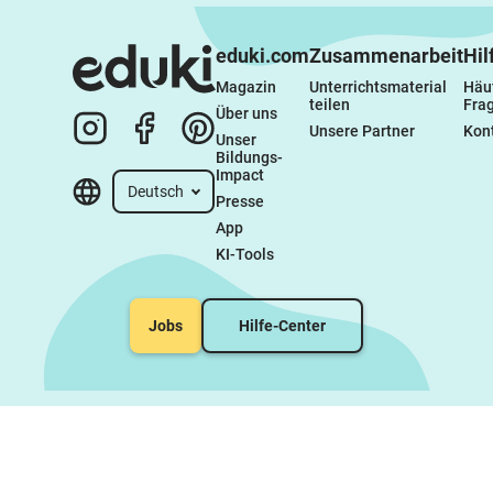
eduki.com
Zusammenarbeit
Hil
Magazin
Unterrichtsmaterial 
Häuf
teilen
Fra
Über uns
Unsere Partner
Kon
Unser 
Bildungs-
Impact
Deutsch
Presse
App
KI-Tools
Jobs
Hilfe-Center