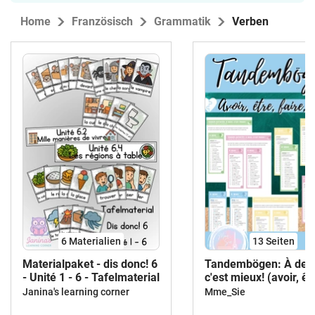
Home
Französisch
Grammatik
Verben
6 Materialien
13
Seiten
Materialpaket - dis donc! 6
Tandembögen: À deu
- Unité 1 - 6 - Tafelmaterial
c'est mieux! (avoir, êt
aller, faire)
Janina's learning corner
Mme_Sie