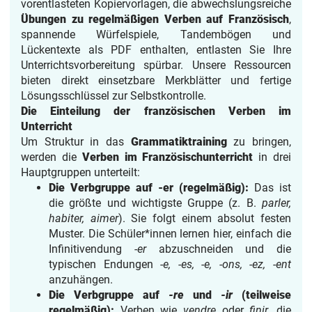
vorentlasteten Kopiervorlagen, die abwechslungsreiche
Übungen zu regelmäßigen Verben auf Französisch
,
spannende Würfelspiele, Tandembögen und
Lückentexte als PDF enthalten, entlasten Sie Ihre
Unterrichtsvorbereitung spürbar. Unsere Ressourcen
bieten direkt einsetzbare Merkblätter und fertige
Lösungsschlüssel zur Selbstkontrolle.
Die Einteilung der französischen Verben im
Unterricht
Um Struktur in das
Grammatiktraining
zu bringen,
werden die
Verben im Französischunterricht
in drei
Hauptgruppen unterteilt:
Die Verbgruppe auf -er (regelmäßig):
Das ist
die größte und wichtigste Gruppe (z. B.
parler,
habiter, aimer
). Sie folgt einem absolut festen
Muster. Die Schüler*innen lernen hier, einfach die
Infinitivendung
-er
abzuschneiden und die
typischen Endungen
-e, -es, -e, -ons, -ez, -ent
anzuhängen.
Die Verbgruppe auf
-re
und
-ir
(teilweise
regelmäßig):
Verben wie
vendre
oder
finir
, die