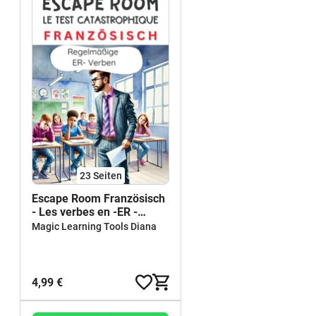
23
Seiten
Escape Room Französisch
- Les verbes en -ER -
spielerisch lernen!
Magic Learning Tools Diana
4,99 €