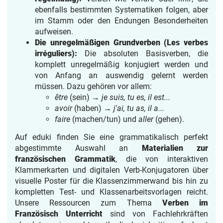
ebenfalls bestimmten Systematiken folgen, aber
im Stamm oder den Endungen Besonderheiten
aufweisen.
Die unregelmäßigen Grundverben (Les verbes
irréguliers):
Die absoluten Basisverben, die
komplett unregelmäßig konjugiert werden und
von Anfang an auswendig gelernt werden
müssen. Dazu gehören vor allem:
être
(sein) →
je suis, tu es, il est...
avoir
(haben) →
j'ai, tu as, il a...
faire
(machen/tun) und
aller
(gehen).
Auf eduki finden Sie eine grammatikalisch perfekt
abgestimmte Auswahl an
Materialien zur
französischen Grammatik
, die von interaktiven
Klammerkarten und digitalen Verb-Konjugatoren über
visuelle Poster für die Klassenzimmerwand bis hin zu
kompletten Test- und Klassenarbeitsvorlagen reicht.
Unsere Ressourcen zum Thema
Verben im
Französisch Unterricht
sind von Fachlehrkräften