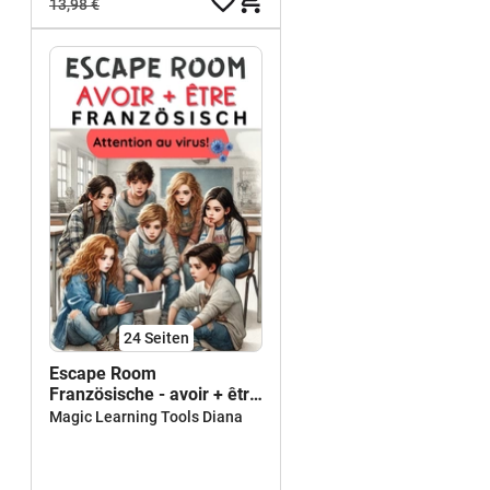
13,98 €
24
Seiten
Escape Room
Französische - avoir + être
- spielerisch lernen
Magic Learning Tools Diana