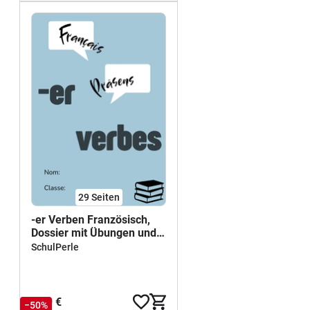
29
Seiten
-er Verben Französisch,
Dossier mit Übungen und
Lösungen
SchulPerle
4,99 €
−50%