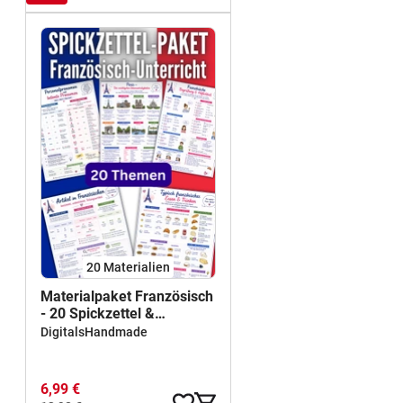
20 Materialien
Materialpaket Französisch
- 20 Spickzettel &
Merkblätter | Grammatik,
DigitalsHandmade
Landeskunde und
Kommunikation
6,99 €