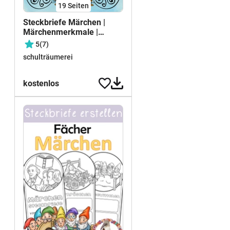
19
Seiten
Steckbriefe Märchen |
Märchenmerkmale |
FREEBIE
5
(7)
schulträumerei
kostenlos