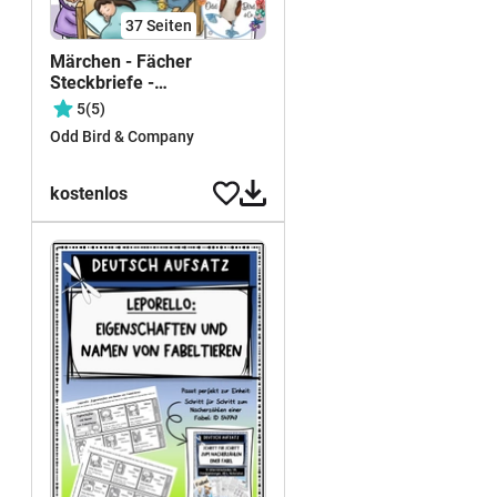
37
Seiten
Märchen - Fächer
Steckbriefe -
Bastelvorlage in 2
5
(5)
Versionen
Odd Bird & Company
kostenlos