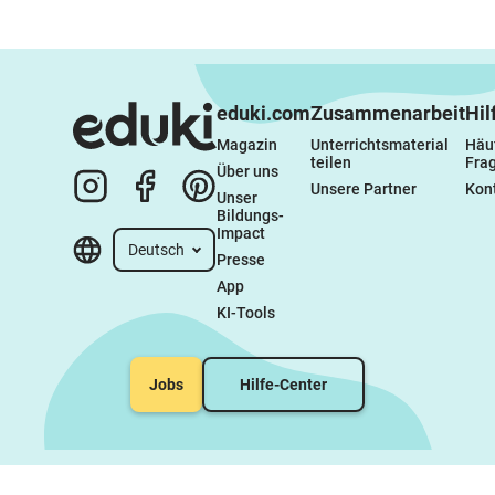
eduki.com
Zusammenarbeit
Hil
Magazin
Unterrichtsmaterial 
Häuf
teilen
Fra
Über uns
Unsere Partner
Kon
Unser 
Bildungs-
Impact
Deutsch
Presse
App
KI-Tools
Jobs
Hilfe-Center