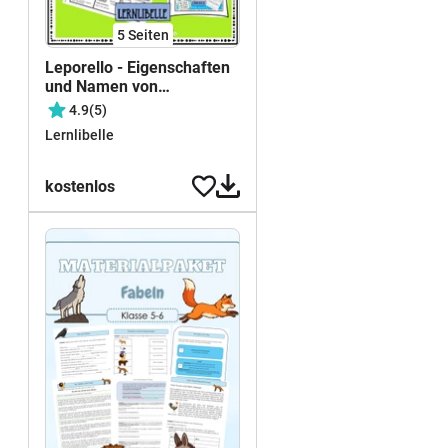
5
Seiten
Leporello - Eigenschaften
und Namen von
Fabeltieren -
4.9
(5)
Ergänzungsmaterial
Lernlibelle
Aufsatz Fabel
kostenlos