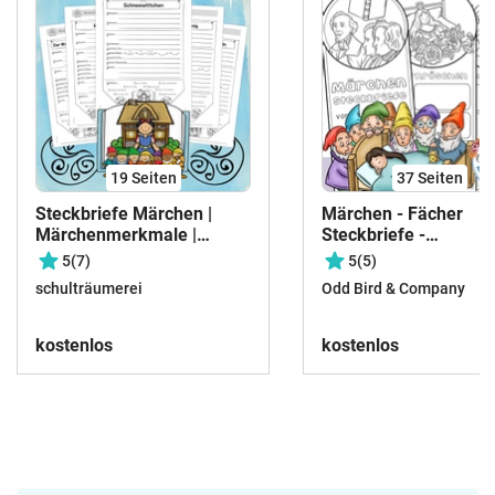
19
Seiten
37
Seiten
Steckbriefe Märchen |
Märchen - Fächer
Märchenmerkmale |
Steckbriefe -
FREEBIE
Bastelvorlage in 2
5
(7)
5
(5)
Versionen
schulträumerei
Odd Bird & Company
kostenlos
kostenlos