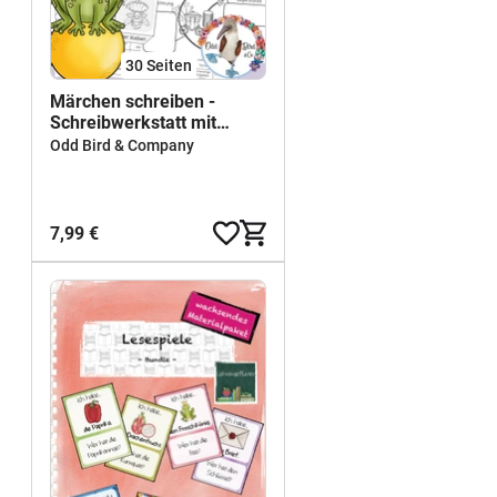
30
Seiten
Märchen schreiben -
Schreibwerkstatt mit
vielen Übungen
Odd Bird & Company
7,99 €