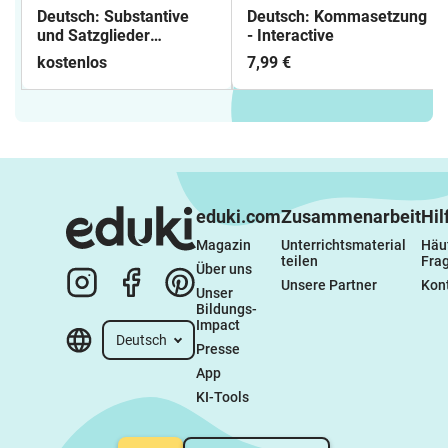
Deutsch: Substantive
Deutsch: Kommasetzung
und Satzglieder
- Interactive
bestimmen - auch
kostenlos
7,99 €
interaktiv
eduki.com
Zusammenarbeit
Hil
Magazin
Unterrichtsmaterial 
Häuf
teilen
Fra
Über uns
Unsere Partner
Kon
Unser 
Bildungs-
Impact
Deutsch
Presse
App
KI-Tools