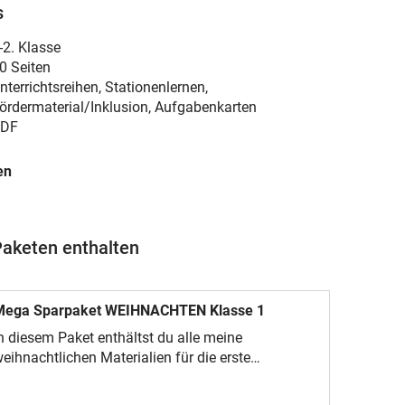
s
-2. Klasse
0 Seiten
nterrichtsreihen, Stationenlernen,
ördermaterial/Inklusion, Aufgabenkarten
DF
en
Paketen enthalten
Mega Sparpaket WEIHNACHTEN Klasse 1
n diesem Paket enthältst du alle meine
eihnachtlichen Materialien für die erste
lasse.Viel Spaß mit dem Material!