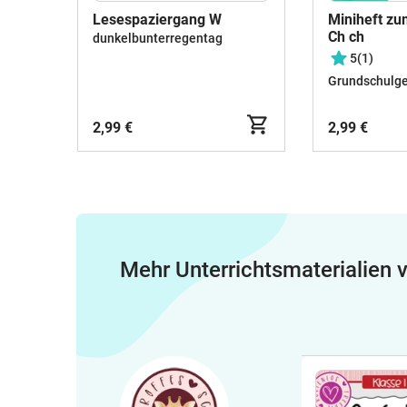
Lesespaziergang W
Miniheft z
Ch ch
dunkelbunterregentag
5
(1)
Grundschulg
2,99 €
2,99 €
Mehr Unterrichtsmaterialien