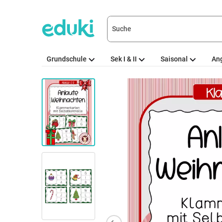
Grundschule
Sek I & II
Saisonal
An