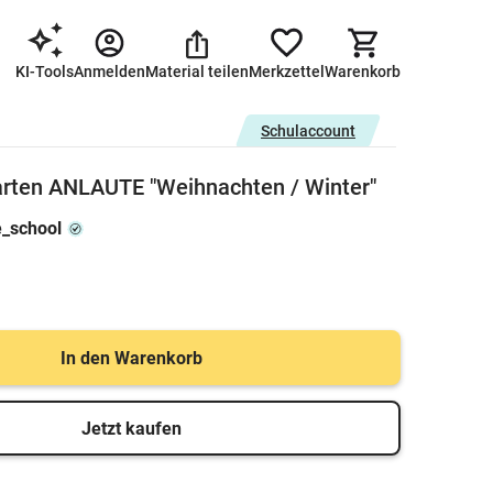
KI-Tools
Anmelden
Material teilen
Merkzettel
Warenkorb
Schulaccount
rten ANLAUTE "Weihnachten / Winter"
e_school
In den Warenkorb
Jetzt kaufen