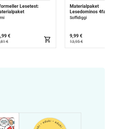
formeller Lesetest:
Materialpaket
terialpaket
Lesedominos 4fach
differenziert
rni
Soffidiggi
,99 €
9,99 €
,81 €
13,95 €