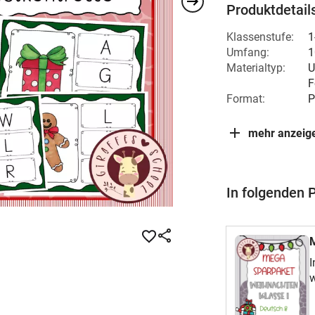
Produktdetail
Klassenstufe:
1
Umfang:
1
Materialtyp:
U
F
Format:
P
mehr anzeig
In folgenden 
I
w
K