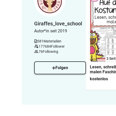
Giraffes_love_school
Autor*in seit 2019
581
Materialien
177684
Follower
76
Following
3
Sei
Lesen, schrei
Folgen
malen Faschin
Karneval
kostenlos