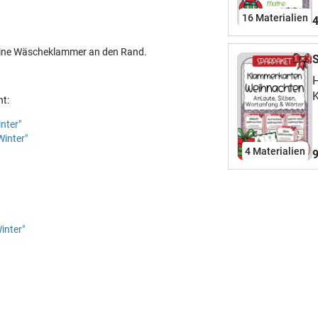
16 Materialien
4
leine Wäscheklammer an den Rand.
.
H
ht:
nter"
e
inter"
h
4 Materialien
9
inter"