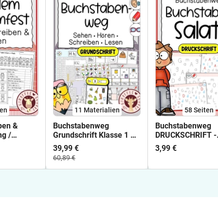
ten
11 Materialien
58
Seiten
ben &
Buchstabenweg
Buchstabenweg
g /
Grundschrift Klasse 1 –
DRUCKSCHRIFT -
Lesen & Schreiben
Buchstabensalat
39,99 €
3,99 €
lernen | Sparpaket
- visuelle
60,89 €
Buchstabenerken