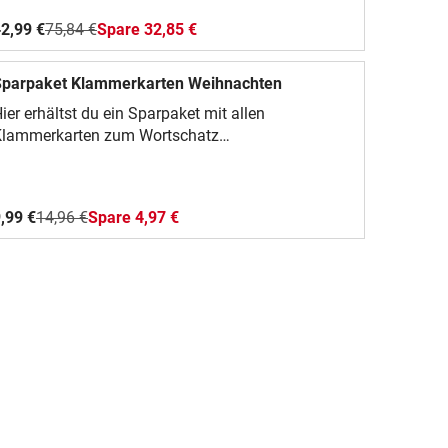
2,99 €
75,84 €
Spare 32,85 €
Sparpaket Klammerkarten Weihnachten
ier erhältst du ein Sparpaket mit allen
Klammerkarten zum Wortschatz
Weihnachten.Folgende Themen sind
nthalten:Silben zählenAnlaute hörenAnfangslaute
örenWörter lesenViel Spaß mit dem Material!
,99 €
14,96 €
Spare 4,97 €