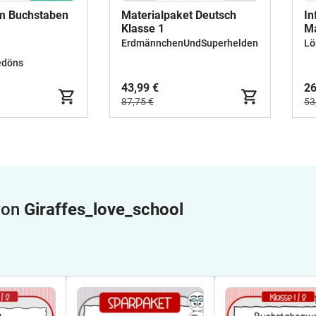
um Buchstaben
Materialpaket Deutsch
In
Klasse 1
Ma
ErdmännchenUndSuperhelden
Lö
edöns
43,99 €
26
87,75 €
53
 von
Giraffes_love_school