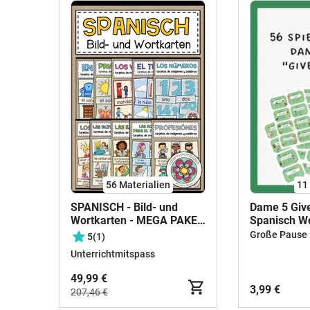
56 Materialien
11
SPANISCH - Bild- und
Dame 5 Giv
Wortkarten - MEGA PAKET
Spanisch Wo
(wachsendes Paket)
Übung Lerns
Große Pause
5
(1)
Unterrichtmitspass
49,99 €
3,99 €
207,46 €