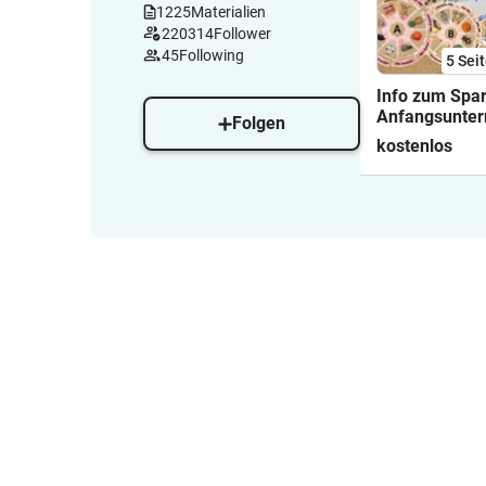
1225
Materialien
220314
Follower
45
Following
5
Sei
Info zum Spa
Anfangsunterr
Folgen
Deutsch Klass
kostenlos