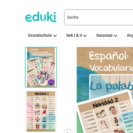
Grundschule
Sek I & II
Saisonal
An