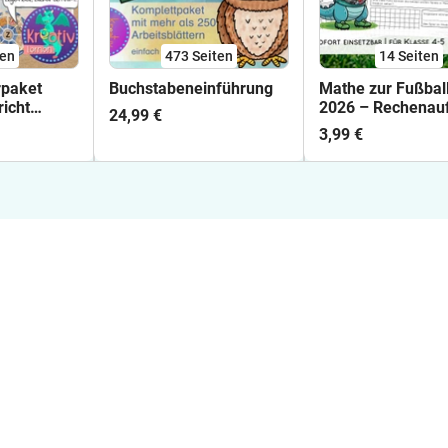
ten
473
Seiten
14
Seiten
rpaket
Buchstabeneinführung
Mathe zur Fußba
icht
2026 – Rechenau
24,99 €
e 1 - XXL
im Zahlenraum bi
3,99 €
1.000.000 |
Sachaufgaben &
Arbeitsblätter Kla