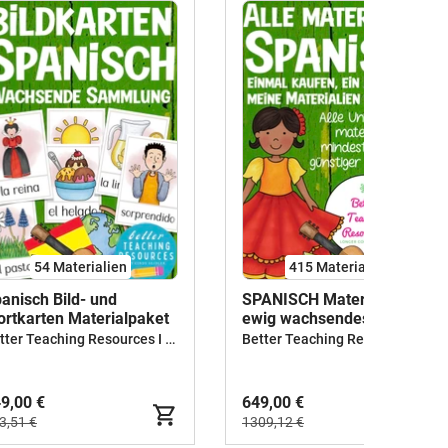
54 Materialien
415 Materialien
anisch Bild- und
SPANISCH Materialpaket -
rtkarten Materialpaket
ewig wachsendes Bundle
Better Teaching Resources I Cindy Seidler
Better Teaching Resources I Cindy Seidler
9,00 €
649,00 €
3,51 €
1309,12 €