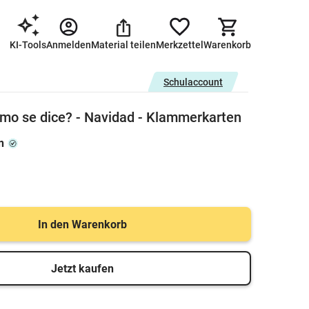
KI-Tools
Anmelden
Material teilen
Merkzettel
Warenkorb
Schulaccount
mo se dice? - Navidad - Klammerkarten
n
In den Warenkorb
Jetzt kaufen