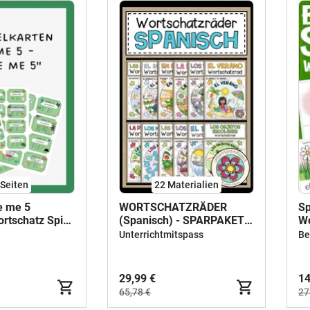
Seiten
22 Materialien
e me 5
WORTSCHATZRÄDER
Sp
rtschatz Spiel
(Spanisch) - SPARPAKET
Wo
piel
(wachsendes Paket)
Unterrichtmitspass
29,99 €
14
65,78 €
27