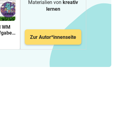
Materialien von
kreativ
lernen
ll WM
fgaben
Zur Autor*innenseite
s
sse 4-5