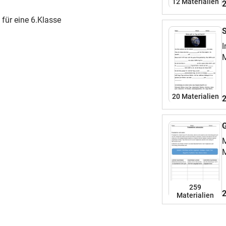
12 Materialien
2
 für eine 6.Klasse
S
I
M
i
K
e
20 Materialien
2
M
M
a
259
2
Materialien