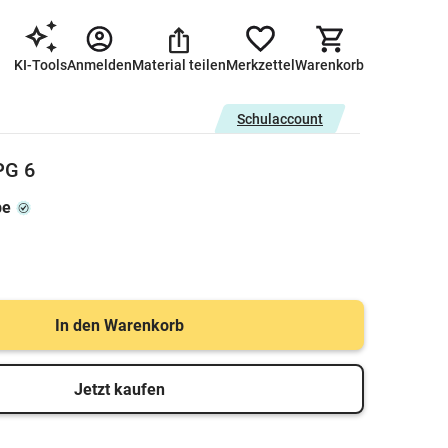
KI-Tools
Anmelden
Material teilen
Merkzettel
Warenkorb
Schulaccount
PG 6
be
In den Warenkorb
Jetzt kaufen