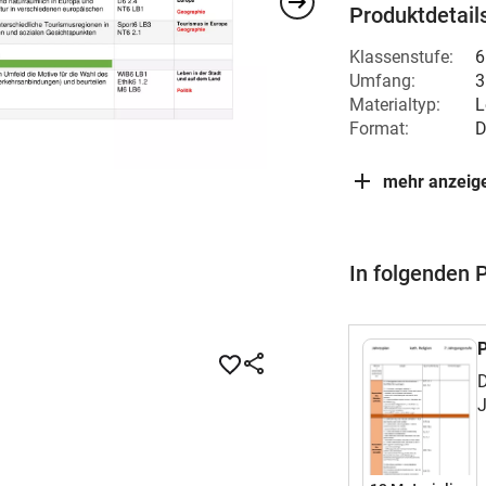
Produktdetail
Klassenstufe:
6
Umfang:
3
Materialtyp:
L
Format:
mehr anzeig
In folgenden 
P
D
J