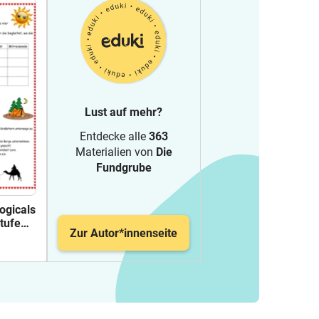
Lust auf mehr?
Entdecke alle
363
Materialien von
Die
Fundgrube
ogicals
tufe
Zur Autor*innenseite
i