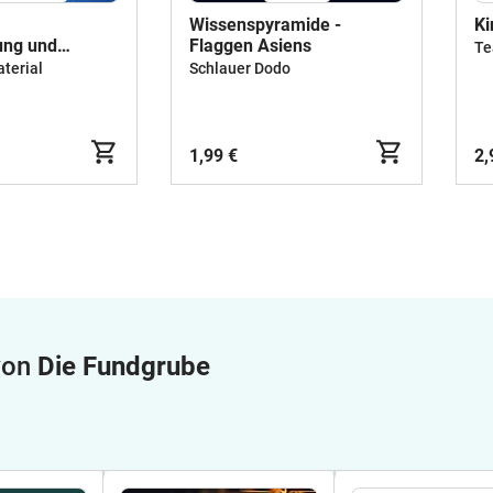
Wissenspyramide -
Ki
ung und
Flaggen Asiens
Te
et fürs
terial
Schlauer Dodo
025/26
1,99 €
2,
 von
Die Fundgrube