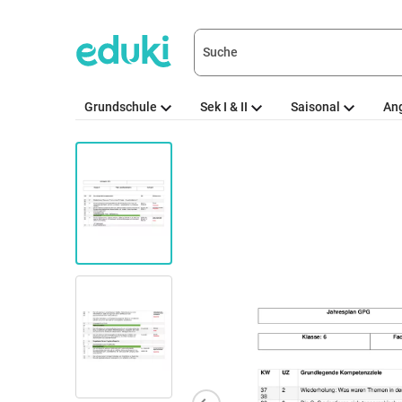
Grundschule
Sek I & II
Saisonal
An