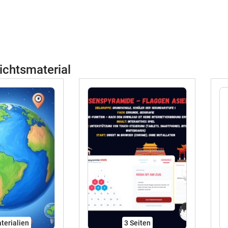
ichtsmaterial
terialien
3
Seiten