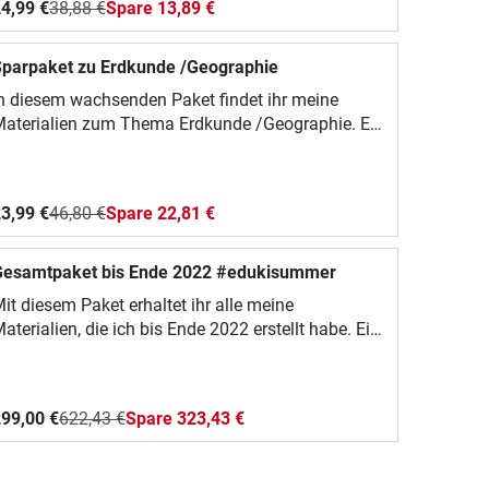
4,99 €
38,88 €
Spare 13,89 €
parpaket zu Erdkunde /Geographie
n diesem wachsenden Paket findet ihr meine
aterialien zum Thema Erdkunde /Geographie. Es
st ein Sammelsurium aus Logicals,
lassenarbeiten und kleinen Spielen. Ich wünsche
uch und euren Schülerinnen und Schülern viel
3,99 €
46,80 €
Spare 22,81 €
Spaß damit!
Gesamtpaket bis Ende 2022 #edukisummer
it diesem Paket erhaltet ihr alle meine
aterialien, die ich bis Ende 2022 erstellt habe. Ein
bsolutes Schnäppchen. Viel Spaß damit!Eure
Fundgrube#edukisummer
99,00 €
622,43 €
Spare 323,43 €