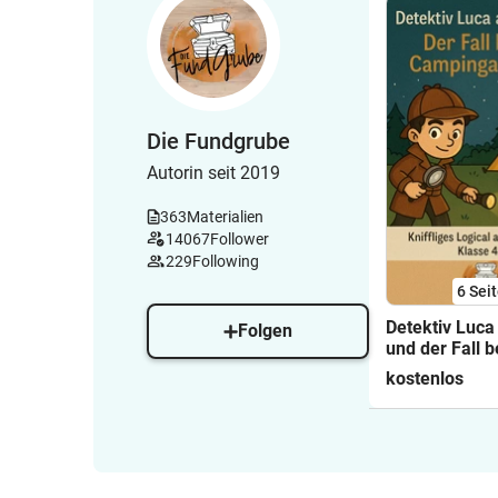
Die Fundgrube
Autorin seit 2019
363
Materialien
14067
Follower
229
Following
6
Sei
Detektiv Luca
Folgen
und der Fall 
Campingausf
kostenlos