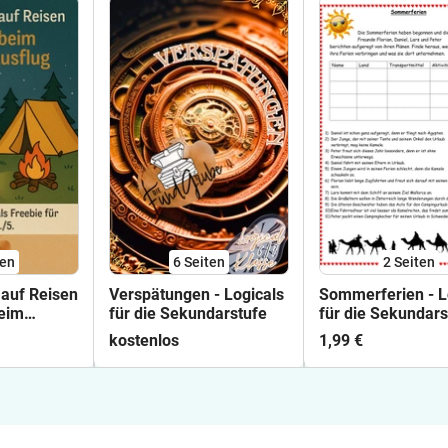
ten
6
Seiten
2
Seiten
 auf Reisen
Verspätungen - Logicals
Sommerferien - L
beim
für die Sekundarstufe
für die Sekundars
lug
#sommerbeieduk
kostenlos
1,99 €