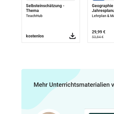
Selbsteinschätzung -
Geographie
Thema
Jahresplan
Materialpak
TeachHub
Lehrplan & Ma
Semester 2
29,99 €
kostenlos
53,84 €
Mehr Unterrichtsmaterialien