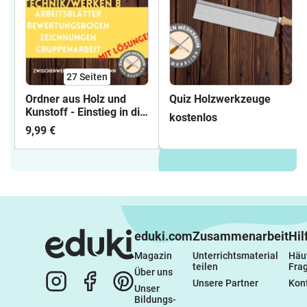
27
Seiten
Ordner aus Holz und
Quiz Holzwerkzeuge
Kunstoff - Einstieg in die
kostenlos
8. Klasse!
9,99 €
eduki.com
Zusammenarbeit
Hil
Magazin
Unterrichtsmaterial 
Häuf
teilen
Fra
Über uns
Unsere Partner
Kon
Unser 
Bildungs-