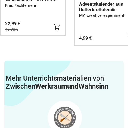
Adventskalender aus
und Gestalten Kunst
Frau Fachlehrerin
Butterbrottüten🎄
MY_creative_experiment
22,99 €
45,88 €
4,99 €
Mehr Unterrichtsmaterialien von
ZwischenWerkraumundWahnsinn