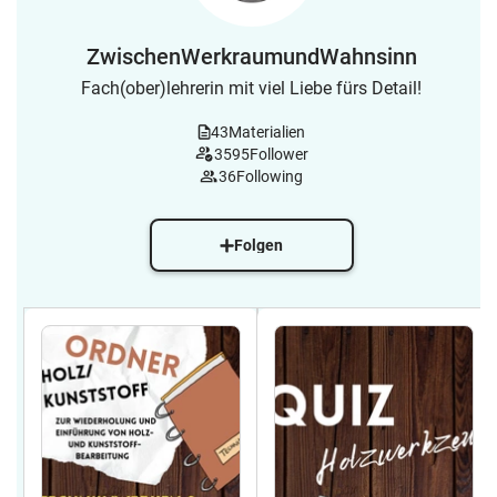
ZwischenWerkraumundWahnsinn
Fach(ober)lehrerin mit viel Liebe fürs Detail!
43
Materialien
3595
Follower
36
Following
Folgen