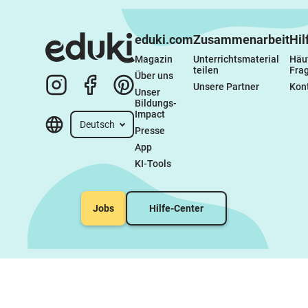
eduki.com
Zusammenarbeit
Hil
Magazin
Unterrichtsmaterial 
Häuf
teilen
Fra
Über uns
Unsere Partner
Kon
Unser 
Bildungs-
Impact
Deutsch
Presse
App
KI-Tools
Jobs
Hilfe-Center