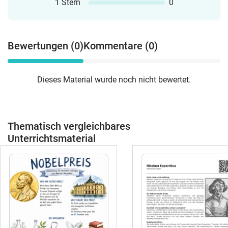
Wissenschaftliches Arbeiten &
1 Stern
0
EinstiegWas ist Physik? Grundlagen
naturwissenschaftlichen
ArbeitensWissenschaftliches Forschen &
Bewertungen (0)
Kommentare (0)
Experimentieren⚡ Elektrizität &
StromkreiseSpannung, Stromstärke &
WiderstandGesetze im Stromkreis —
Dieses Material wurde noch nicht bewertet.
Reihen- &
ParallelschaltungTafelmaterial,
Übungsaufgaben & Lösungen🌡️ Wärme
& TeilchenmodellThermische Energie &
Thematisch vergleichbares
WärmeübertragungAggregatzustände &
Teilchenmodell verständlich erklärt🧲
Unterrichtsmaterial
MagnetismusKomplette
Unterrichtseinheit mit Experimenten &
Aufgaben🔦 Optik & LichtSpiegel und
Linsen — komplette
EinheitLichtphänomene: Regenbogen,
Brechung, Reflexion🌍 Astronomie &
WeltallUnser Sonnensystem, Planeten,
Mond- und