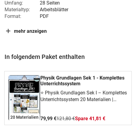
Umfang:
28 Seiten
Materialtyp:
Arbeitsblätter
Format:
PDF
mehr anzeigen
In folgendem Paket enthalten
Physik Grundlagen Sek 1 - Komplettes
Unterrichtssystem
⭐ Physik Grundlagen Sek I – Komplettes
Unterrichtssystem 20 Materialien |
Klassen 5–9 | AHS · MS · Realschule ·
GesamtschulePhysikunterricht ohne
20 Materialien
79,99 €
121,80 €
Spare 41,81 €
Vorbereitungsstress — einfach öffnen
und unterrichten. ⚡Dieses komplette
Unterrichtssystem für Physik in der