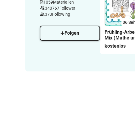
1059
Materialien
340767
Follower
373
Following
36
Sei
Frühling-Arbei
Folgen
Mix (Mathe u
Klasse 3)
kostenlos