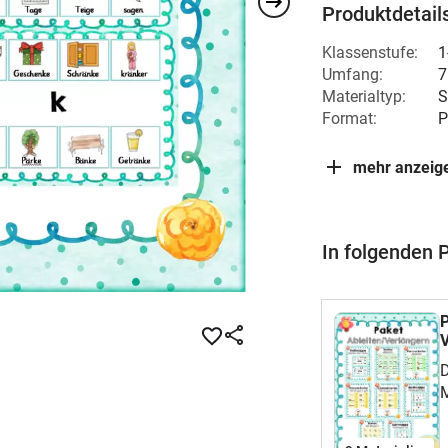
Produktdetail
Klassenstufe:
1
Umfang:
7
Materialtyp:
S
Format:
P
mehr anzeig
In folgenden 
P
V
D
M
K
A