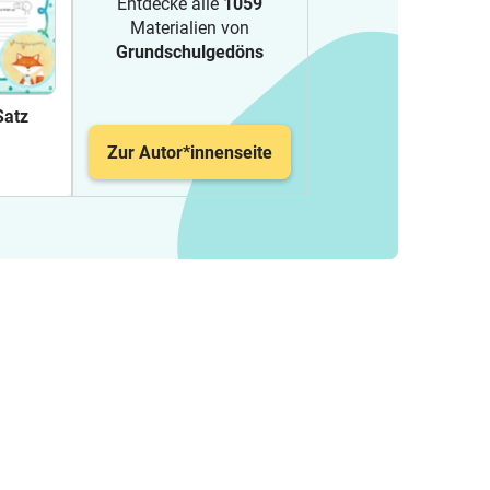
Entdecke alle
1059
Materialien von
Grundschulgedöns
Satz
Zur Autor*innenseite
ing