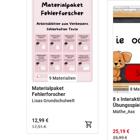
9 Materialien
Materialpaket
8 Ma
Fehlerforscher
8 x Interakt
Lisas Grundschulwelt
Übungsspiel
Rechtschreib
Mathe_Ass
ä/e, äu/eu, k
12,99 €
Homeschool
17,91 €
Smartboard
25,19 €
35,99 €