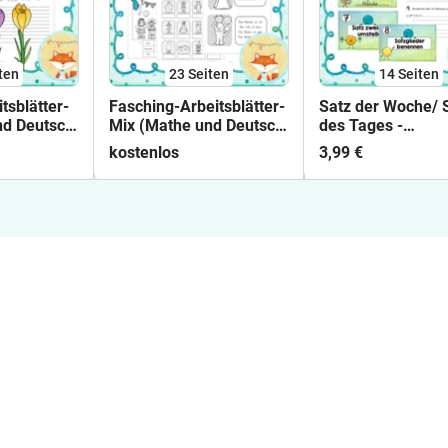
ten
23
Seiten
14
Seiten
tsblätter-
Fasching-Arbeitsblätter-
Satz der Woche/ 
nd Deutsch;
Mix (Mathe und Deutsch;
des Tages -
Klasse 1)
Rechtschreibtrain
kostenlos
3,99 €