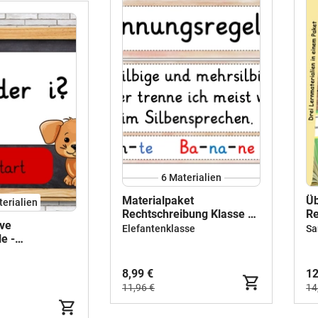
6 Materialien
Materialpaket
Üb
terialien
Rechtschreibung Klasse 3-
Re
ive
5
Ma
Elefantenklasse
Sa
e -
training (ie, h,
/ck, z/tz ...) -
8,99 €
12
ing -
11,96 €
14