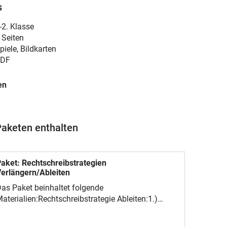
s
-2. Klasse
 Seiten
piele, Bildkarten
DF
en
Paketen enthalten
aket: Rechtschreibstrategien
erlängern/Ableiten
as Paket beinhaltet folgende
aterialien:Rechtschreibstrategie Ableiten:1.)
lammerkarten Ableiten ä/e - äu/eu2.) Klettmappe
bleiten ä/e - äu/eu3.) Zwei Dominos Ableiten ä/e