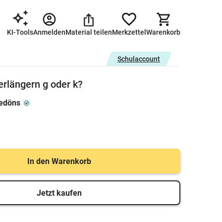
KI-Tools
Anmelden
Material teilen
Merkzettel
Warenkorb
Schulaccount
rlängern g oder k?
edöns
In den Warenkorb
Jetzt kaufen