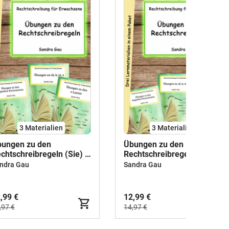
3 Materialien
3 Materialien
ungen zu den
Übungen zu den
chtschreibregeln (Sie) -
Rechtschreibregeln (Du) -
terialpaket
Materialpaket
ndra Gau
Sandra Gau
,99 €
12,99 €
,97 €
14,97 €