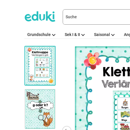
Grundschule
Sek I & II
Saisonal
An