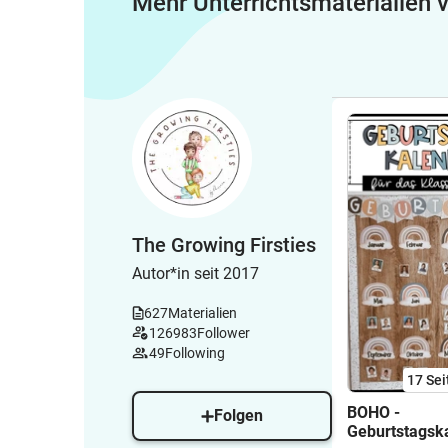
Mehr Unterrichtsmaterialien
The Growing Firsties
Autor*in seit 2017
627
Materialien
126983
Follower
49
Following
17
Sei
BOHO -
Folgen
Geburtstagsk