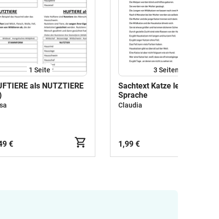
1
Seite
3
Seiten
UFTIERE als NUTZTIERE
Sachtext Katze leichte
)
Sprache
sa
Claudia
49 €
1,99 €