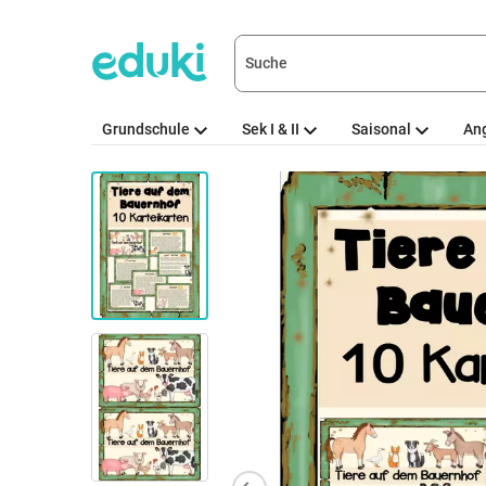
Grundschule
Sek I & II
Saisonal
An