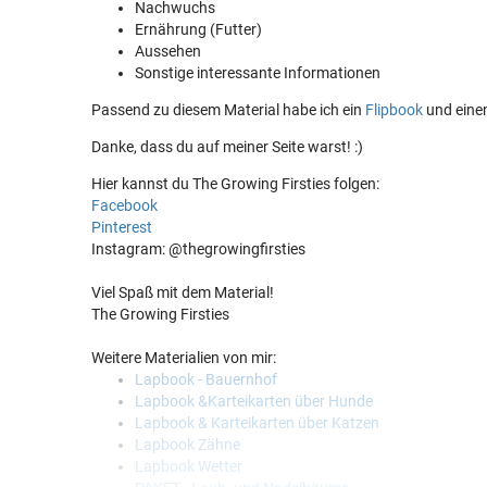
Nachwuchs
Ernährung (Futter)
Aussehen
Sonstige interessante Informationen
Passend zu diesem Material habe ich ein
Flipbook
und eine
Danke, dass du auf meiner Seite warst! :)
Hier kannst du The Growing Firsties folgen:
Facebook
Pinterest
Instagram: @thegrowingfirsties
Viel Spaß mit dem Material!
The Growing Firsties
Weitere Materialien von mir:
Lapbook - Bauernhof
Lapbook &Karteikarten über Hunde
Lapbook & Karteikarten über Katzen
Lapbook Zähne
Lapbook Wetter