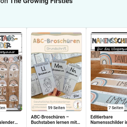
 von
The Growing Firsties
ten
59
Seiten
7
Seiten
ABC-Broschüren –
Editierbare
alender
Buchstaben lernen mit
Namensschilder 