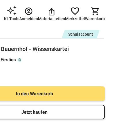
KI-Tools
Anmelden
Material teilen
Merkzettel
Warenkorb
Schulaccount
 Bauernhof - Wissenskartei
Firsties
In den Warenkorb
Jetzt kaufen