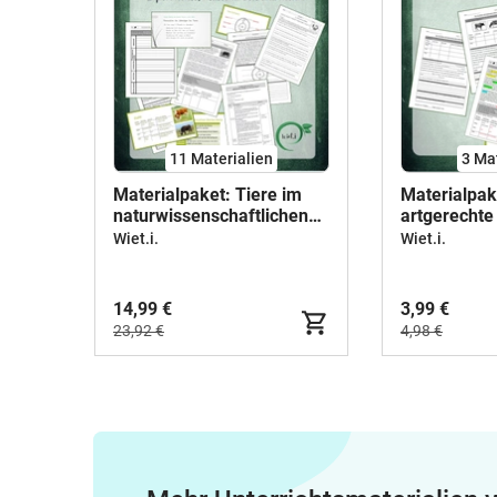
11 Materialien
3 Ma
Materialpaket: Tiere im
Materialpak
naturwissenschaftlichen
artgerechte
Unterricht
Wiet.i.
Wiet.i.
14,99 €
3,99 €
23,92 €
4,98 €