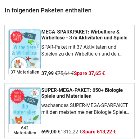
In folgenden Paketen enthalten
MEGA-SPARKPAKET: Wirbeltiere &
Wirbellose - 37x Aktivitäten und Spiele
SPAR-Paket mit 37 Aktivitäten und
Spielen zu den Wirbeltieren und den
Wirbellosen.Mit Brettspielen, Escape
Room, Dominospielen, Kreuzworträtseln,
37 Materialien
37,99 €
75,64 €
Spare 37,65 €
Arbeitsblättern, Kartenspielen und
Lernkontrollen.Alle Bilder sind aus der
Public Domain oder von mir selbst
SUPER-MEGA-PAKET: 650+ Biologie
erstellt.www.instagram.com/spielend.lernen
Spiele und Materialien
wachsendes SUPER-MEGA-SPARPAKET
mit den meisten meiner Biologie Spiele
und Materialien (650+), inklusive
interaktiven und digitalen Materialien.
642
699,00 €
1312,22 €
Spare 613,22 €
Materialien