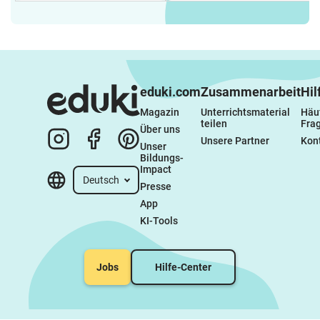
eduki.com
Zusammenarbeit
Hil
Magazin
Unterrichtsmaterial 
Häuf
teilen
Fra
Über uns
Unsere Partner
Kon
Unser 
Bildungs-
Impact
Deutsch
Presse
App
KI-Tools
Jobs
Hilfe-Center