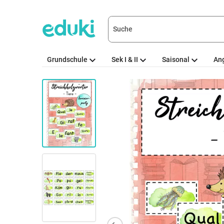
Grundschule
Sek I & II
Saisonal
An