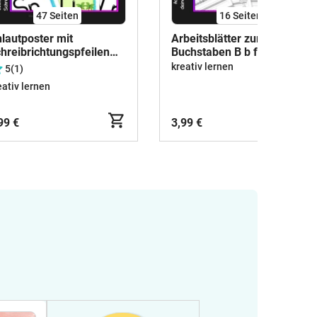
47
Seiten
16
Seiten
lautposter mit
Arbeitsblätter zum
hreibrichtungspfeilen
Buchstaben B b für den
r die Anlauttabelle in
Schreiblehrgang in
kreativ lernen
5
(1)
uckschrift jetzt mit
Druckschrift
eativ lernen
laut Lied!
99 €
3,99 €