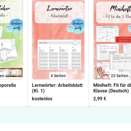
ten
4
Seiten
23
Seiten
eporello
Lernwörter: Arbeitsblatt
Miniheft: Fit für d
(Kl. 1)
Klasse (Deutsch)
kostenlos
2,99 €