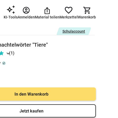
KI-Tools
Anmelden
Material teilen
Merkzettel
Warenkorb
Schulaccount
hachtelwörter "Tiere"
(1)
y
In den Warenkorb
Jetzt kaufen