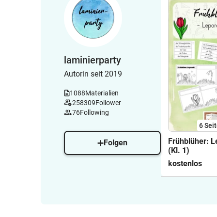
laminierparty
Autorin seit 2019
1088
Materialien
258309
Follower
76
Following
6
Sei
Frühblüher: L
Folgen
(Kl. 1)
kostenlos