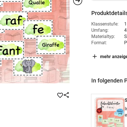
Produktdetail
Klassenstufe:
1
Umfang:
4
Materialtyp:
S
Format:
P
mehr anzeig
In folgenden 
S
I
e