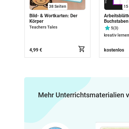
38
Seiten
15
Bild- & Wortkarten: Der
Arbeitsblät
Körper
Buchstaben 
Druckschrift
Teachers Tales
5
(3)
Schreibleh
kreativ lerne
4,99 €
kostenlos
Mehr Unterrichtsmaterialien