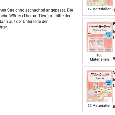
12 Materialien
chen Streichholzschachtel angepasst. Die
1
che Wörter (Thema: Tiere) mithilfe der
ann auf der Unterseite der
B
rter.
I
F
K
160
9
Materialien
S
I
D
52 Materialien
5