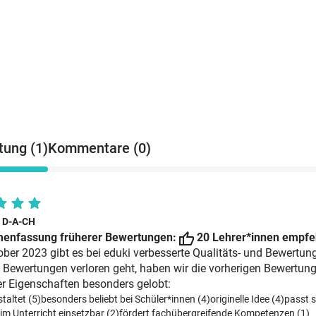
ung (1)
Kommentare (0)
i D-A-CH
enfassung früherer Bewertungen:
20 Lehrer*innen empfeh
ober 2023 gibt es bei eduki verbesserte Qualitäts- und Bewertun
 Bewertungen verloren geht, haben wir die vorherigen Bewertun
r Eigenschaften besonders gelobt:
taltet (5)
besonders beliebt bei Schüler*innen (4)
originelle Idee (4)
passt s
 im Unterricht einsetzbar (2)
fördert fachübergreifende Kompetenzen (1)