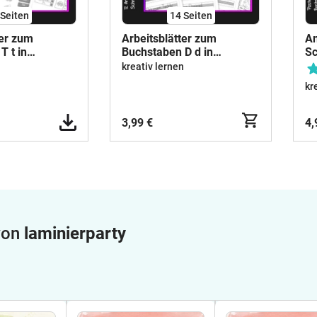
Seiten
14
Seiten
ter zum
Arbeitsblätter zum
An
T t in
Buchstaben D d in
Sc
 für den
Druckschrift für den
fü
kreativ lernen
rgang
Schreiblehrgang
Dr
n
kr
An
3,99 €
4,
 von
laminierparty