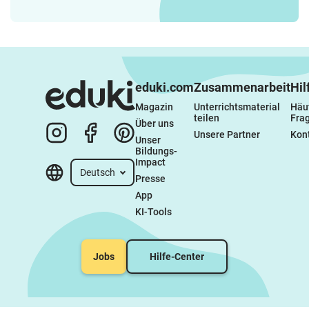
eduki.com
Zusammenarbeit
Hil
Magazin
Unterrichtsmaterial 
Häuf
teilen
Fra
Über uns
Unsere Partner
Kon
Unser 
Bildungs-
Impact
Deutsch
Presse
App
KI-Tools
Jobs
Hilfe-Center