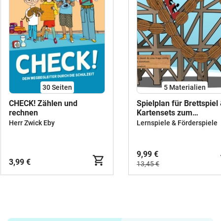
30
Seiten
5 Materialien
CHECK! Zählen und
Spielplan für Brettspiel
rechnen
Kartensets zum
Zehnereinmaleins/Zehn
Herr Zwick Eby
Lernspiele & Förderspiele
9,99 €
3,99 €
13,45 €