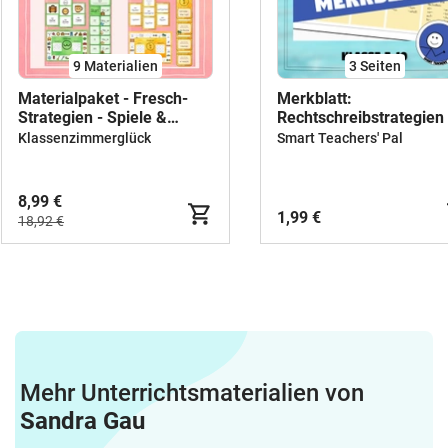
9 Materialien
3
Seiten
Materialpaket - Fresch-
Merkblatt:
Strategien - Spiele &
Rechtschreibstrategien
Interactives
Überblick (Übersicht)
Klassenzimmerglück
Smart Teachers' Pal
8,99 €
1,99 €
18,92 €
Mehr Unterrichtsmaterialien von
Sandra Gau