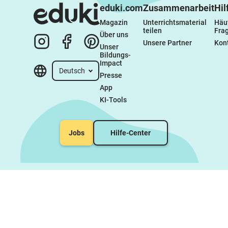
eduki.com
Zusammenarbeit
Hil
Magazin
Unterrichtsmaterial 
Häuf
teilen
Fra
Über uns
Unsere Partner
Kon
Unser 
Bildungs-
Impact
Deutsch
Presse
App
KI-Tools
Jobs
Hilfe-Center