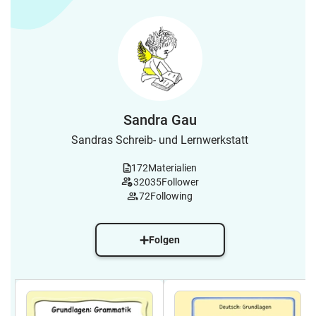
Sandra Gau
Sandras Schreib- und Lernwerkstatt
172
Materialien
32035
Follower
72
Following
Folgen