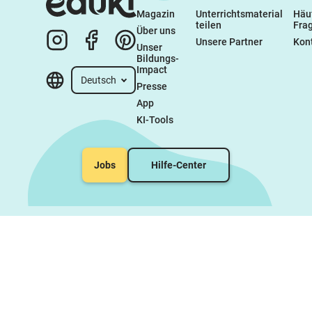
Magazin
Unterrichtsmaterial 
Häuf
teilen
Fra
Über uns
Unsere Partner
Kon
Unser 
Bildungs-
Impact
Deutsch
Presse
App
KI-Tools
Jobs
Hilfe-Center