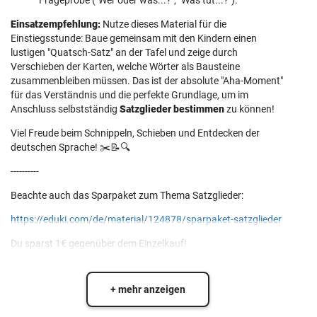
Frageprobe ("Wer oder was...?", "Was tut...?").
Einsatzempfehlung:
Nutze dieses Material für die
Einstiegsstunde: Baue gemeinsam mit den Kindern einen
lustigen "Quatsch-Satz" an der Tafel und zeige durch
Verschieben der Karten, welche Wörter als Bausteine
zusammenbleiben müssen. Das ist der absolute "Aha-Moment"
für das Verständnis und die perfekte Grundlage, um im
Anschluss selbstständig
Satzglieder bestimmen
zu können!
Viel Freude beim Schnippeln, Schieben und Entdecken der
deutschen Sprache! ✂️📝🔍
----------
Beachte auch das Sparpaket zum Thema Satzglieder:
https://eduki.com/de/material/124878/sparpaket-satzglieder
Du sparst 1€ gegenüber dem Einzelkauf!
+ mehr anzeigen