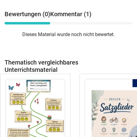
Frageprobe lernen sie sicher, die
einzelnen Satzteile zu erkennen.Roter
Bewertungen (0)
Kommentar (1)
Faden: Das Material begleitet strukturiert
durch die gesamte Einheit – vom ersten
Kennenlernen von Subjekt und Prädikat
Dieses Material wurde noch nicht bewertet.
bis zur Unterscheidung von
Objekten.Methodenvielfalt: Die
durchdachte Mischung aus
Tafelmaterial, anschaulichem
Thematisch vergleichbares
"Satzglieder-Zug", haptischen Fächern
und strukturierten Prüfungsformaten
Unterrichtsmaterial
spricht alle Lerntypen an.Zeitersparnis:
Die fertige Lernzielkontrolle inklusive
Bewertungsbogen nimmt gerade im
anspruchsvollen Endspurt vor dem
Schuljahresende enorm viel
Vorbereitungsarbeit ab.Folgende 5
Materialien sind in diesem Komplett-Set
enthalten:🧩 Einführung (Tafelmaterial):
Anschauliche Wort- und Bildkarten für
die Tafel zur gemeinsamen Erarbeitung