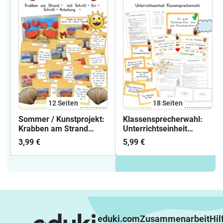
12
Seiten
18
Seiten
Sommer / Kunstprojekt:
Klassensprecherwahl:
Krabben am Strand
Unterrichtseinheit
(Malen & Basteln) -
(Demokratie, Rituale &
3,99 €
5,99 €
Kunst - Kl. 1/2
Arbeitsblätter) -
Sachunterricht /
Soziales Lernen - Klasse
2/3
eduki.com
Zusammenarbeit
Hil