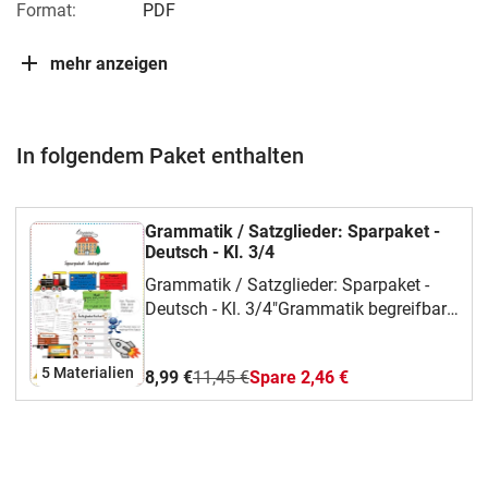
Format:
PDF
mehr anzeigen
In folgendem Paket enthalten
Grammatik / Satzglieder: Sparpaket -
Deutsch - Kl. 3/4
Grammatik / Satzglieder: Sparpaket -
Deutsch - Kl. 3/4"Grammatik begreifbar
machen – vom ersten Satz bis zum
Test!" 🚂📝🔍Das Thema "Satzglieder
5 Materialien
8,99 €
11,45 €
Spare 2,46 €
bestimmen" ist einer der absolut
wichtigsten Schwerpunkte im
Deutschunterricht der 3. und 4. Klasse.
Mit diesem umfangreichen Sparpaket
steht eine abwechslungsreiche, fundierte