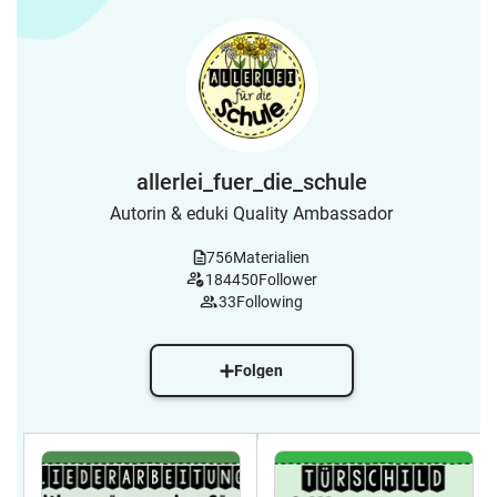
allerlei_fuer_die_schule
Autorin & eduki Quality Ambassador
756
Materialien
184450
Follower
33
Following
Folgen