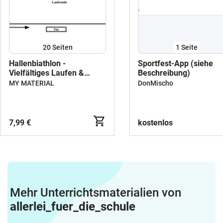
20
Seiten
1
Seite
Hallenbiathlon -
Sportfest-App (siehe
Vielfältiges Laufen &
Beschreibung)
Werfen im Team (Note 1)
MY MATERIAL
DonMischo
7,99 €
kostenlos
Mehr Unterrichtsmaterialien von
allerlei_fuer_die_schule