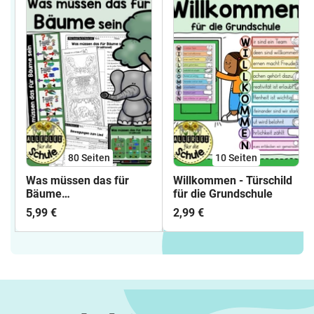
80
Seiten
10
Seiten
Was müssen das für
Willkommen - Türschild
Bäume
für die Grundschule
sein: Liederarbeitung für
5,99 €
2,99 €
den Musikunterricht in
der Grundschule (Klasse
1 I Klasse 2)