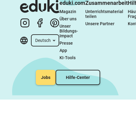
eduki.com
Zusammenarbeit
Hil
Magazin
Unterrichtsmaterial 
Häuf
teilen
Fra
Über uns
Unsere Partner
Kon
Unser 
Bildungs-
Impact
Deutsch
Presse
App
KI-Tools
Jobs
Hilfe-Center