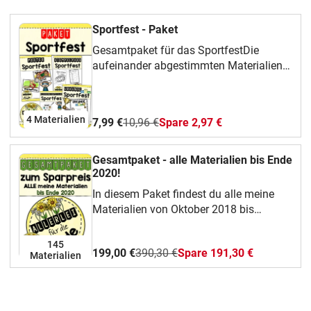
Sportfest - Paket
Gesamtpaket für das SportfestDie
aufeinander abgestimmten Materialien
sind mit folgenden Disziplinen
gestaltet:WeitsprungSprintAusdauerlaufWu
4 Materialien
7,99 €
10,96 €
Spare 2,97 €
Gesamtpaket - alle Materialien bis Ende
2020!
In diesem Paket findest du alle meine
Materialien von Oktober 2018 bis
einschließlich Dezember 2020 zum
vergünstigten Sparpreis um die Hälfte
145
199,00 €
390,30 €
Spare 191,30 €
des Normalpreises!
Materialien