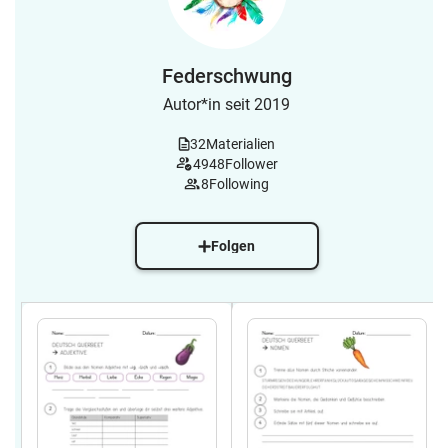
Federschwung
Autor*in seit 2019
32
Materialien
4948
Follower
8
Following
Folgen