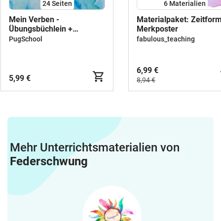
24
Seiten
6 Materialien
Mein Verben -
Materialpaket: Zeitfor
Übungsbüchlein +
Merkposter
interaktive Dateien
PugSchool
fabulous_teaching
6,99 €
5,99 €
8,94 €
Mehr Unterrichtsmaterialien von
Federschwung