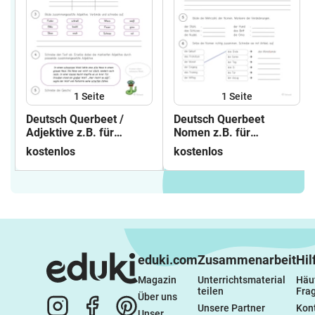
1
Seite
1
Seite
Deutsch Querbeet /
Deutsch Querbeet
Adjektive z.B. für
Nomen z.B. für
Vertretung
Vertretung
kostenlos
kostenlos
eduki.com
Zusammenarbeit
Hil
Magazin
Unterrichtsmaterial 
Häuf
teilen
Fra
Über uns
Unsere Partner
Kon
Unser 