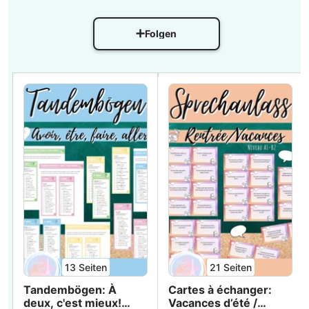
Folgen
13
Seiten
21
Seiten
Tandembögen: À
Cartes à échanger:
deux, c'est mieux!
Vacances d’été /