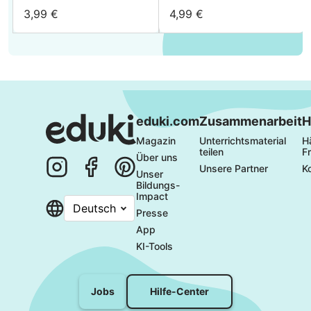
(avoir, être, aller,
Rentrée (Stop & Swap)
3,99 €
4,99 €
faire)
eduki.com
Zusammenarbeit
H
Magazin
Unterrichtsmaterial 
Hä
teilen
F
Über uns
Unsere Partner
K
Unser 
Bildungs-
Impact
Deutsch
Presse
App
KI-Tools
Hilfe-Center
Jobs