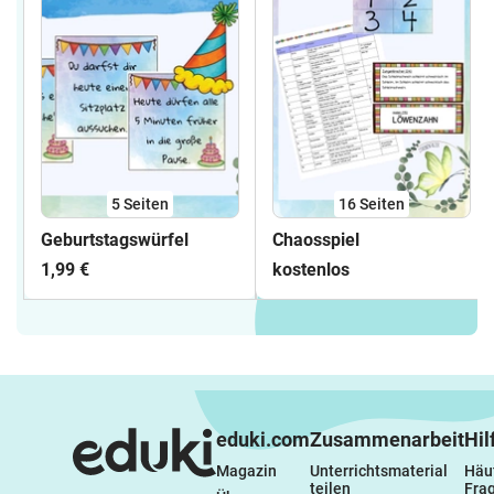
5
Seiten
16
Seiten
Geburtstagswürfel
Chaosspiel
1,99 €
kostenlos
eduki.com
Zusammenarbeit
Hil
Magazin
Unterrichtsmaterial 
Häuf
teilen
Fra