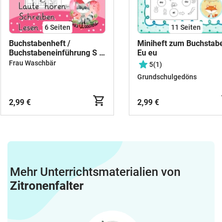
6
Seiten
11
Seiten
Buchstabenheft /
Miniheft zum Buchstab
Buchstabeneinführung S -
Eu eu
Grundschrift
Frau Waschbär
5
(1)
Grundschulgedöns
2,99 €
2,99 €
Mehr Unterrichtsmaterialien von
Zitronenfalter