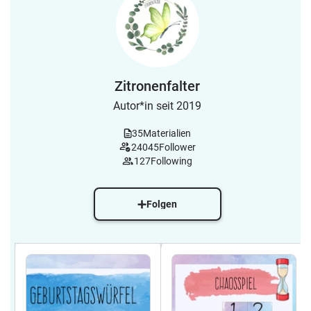
Zitronenfalter
Autor*in seit 2019
35
Materialien
24045
Follower
127
Following
Folgen