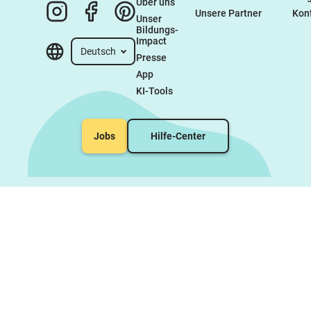
Über uns
Unsere Partner
Kon
Unser 
Bildungs-
Impact
Deutsch
Presse
App
KI-Tools
Jobs
Hilfe-Center