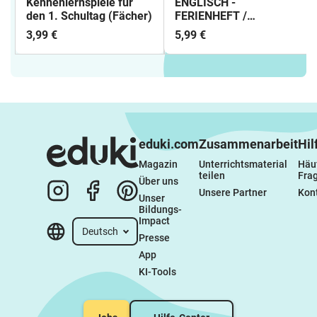
Kennenlernspiele für
ENGLISCH -
den 1. Schultag (Fächer)
FERIENHEFT /
WIEDERHOLUNGSHEFT -
3,99 €
5,99 €
5. Schulstufe (Lösungen
inkludiert)
eduki.com
Zusammenarbeit
Hil
Magazin
Unterrichtsmaterial 
Häuf
teilen
Fra
Über uns
Unsere Partner
Kon
Unser 
Bildungs-
Impact
Deutsch
Presse
App
KI-Tools