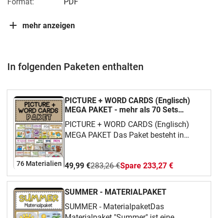
Format:
PDF
mehr anzeigen
In folgenden Paketen enthalten
PICTURE + WORD CARDS (Englisch)
MEGA PAKET - mehr als 70 Sets
(wachsendes Paket)
PICTURE + WORD CARDS (Englisch)
MEGA PAKET Das Paket besteht in
Summe aus 70 Themenpaketen, die
passend zum Lehrplan in der
76 Materialien
49,99 €
283,26 €
Spare 233,27 €
Grundschule und Sekundarstufe
ausgewählt sind.
SUMMER - MATERIALPAKET
SUMMER - MaterialpaketDas
Materialpaket "Summer" ist eine