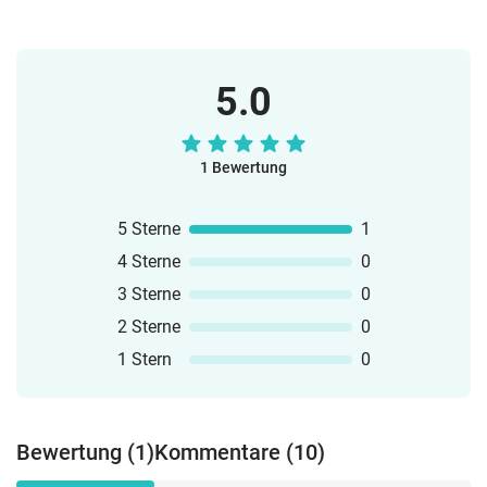
mehrere Kompetenzbereiche (Reading,
summer holiday plans) 2-fach
Speaking, Vocabulary, Grammar, Writing
differenziertVocabulary Poster /
...) ab. Alle Materialien können einzeln
WorksheetI have ... who has ... (2
für sich oder gesammelt in einer
5.0
Versionen)Find your twinDomino (2
Freiarbeit, einem Projekt oder offenen
Versionen)Matching PairsPicture + Word
Lernen eingesetzt werden.Beim
Cards
Materialpaket handelt es sich um ein
1 Bewertung
"wachsendes Paket". Konkret heißt das,
dass alle Erweiterungen zum Thema
5 Sterne
"Summer" dem Paket hinzugefügt
1
werden. Alle, die das Paket bereits
4 Sterne
0
besitzen, erhalten die Erweiterungen
3 Sterne
0
kostenlos.
2 Sterne
0
1 Stern
0
Bewertung (1)
Kommentare (10)