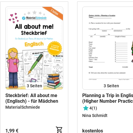
3
Seiten
3
Seiten
Steckbrief: All about me
Planning a Trip in Engli
(Englisch) - für Mädchen
(Higher Number Practic
MaterialSchmiede
4
(1)
Nina Schmidt
1,99 €
kostenlos