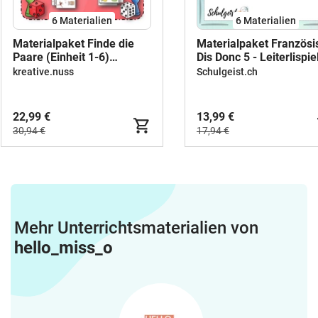
6 Materialien
6 Materialien
Materialpaket Finde die
Materialpaket Französi
Paare (Einheit 1-6)
Dis Donc 5 - Leiterlispie
Französisch (Spiele)
(plus)
kreative.nuss
Schulgeist.ch
22,99 €
13,99 €
30,94 €
17,94 €
Mehr Unterrichtsmaterialien von
hello_miss_o