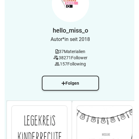
hello_miss_o
Autor*in seit 2018
37
Materialien
38271
Follower
157
Following
Folgen