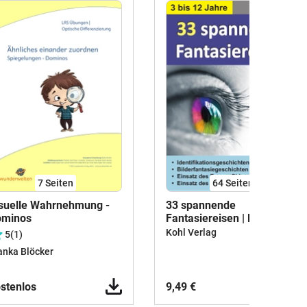
7
Seiten
64
Seiten
suelle Wahrnehmung -
33 spannende
ominos
Fantasiereisen | Deutsch
Kindergarten Vorschule
Kohl Verlag
5
(1)
Grundschule
anka Blöcker
Sekundarstufe I Klasse 1-
7 | Entspannung, Stille,
Traumreisen, Achtsamkeit,
stenlos
9,49 €
Klangstab, Regenstock