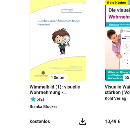
4
Seiten
55
Wimmelbild (1): visuelle
Visuelle W
Wahrnehmung -
stärken | V
Wahrnehmungsübungen -
Grundschul
Kohl Verlag
5
(2)
Konzentrationsübungen
Klasse 1-4 |
Bianka Blöcker
Wahrnehmun
Inklusion, D
4 Niveaustu
kostenlos
13,49 €