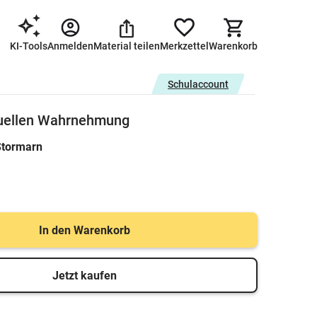
KI-Tools
Anmelden
Material teilen
Merkzettel
Warenkorb
Schulaccount
suellen Wahrnehmung
Stormarn
In den Warenkorb
Jetzt kaufen