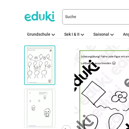
Grundschule
Sek I & II
Saisonal
An