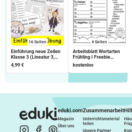
16
Seiten
4
Seiten
Einführung neue Zeilen
Arbeitsblatt Wortarten
Klasse 3 (Lineatur 3,
Frühling I Freebie
Zack Zeilenzauberer)
(kostenlos)
4,99 €
kostenlos
eduki.com
Zusammenarbeit
Hil
Magazin
Unterrichtsmaterial 
Häuf
teilen
Fra
Über uns
Unsere Partner
Kon