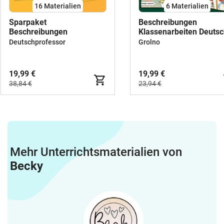
16 Materialien
6 Materialien
Sparpaket
Beschreibungen
Beschreibungen
Klassenarbeiten Deuts
Klasse 5/6: Personen-,
Deutschprofessor
Grolno
Bild-, Tier-, Gegenstand
Weg- &
Vorgangsbeschreibung
19,99 €
19,99 €
38,84 €
23,94 €
Mehr Unterrichtsmaterialien von
Becky