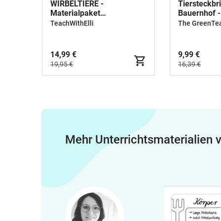
WIRBELTIERE -
Tiersteckbr
Materialpaket
Bauernhof - 
(Lerntheken)
TeachWithElli
The GreenTe
14,99 €
9,99 €
19,95 €
16,39 €
Mehr Unterrichtsmaterialien