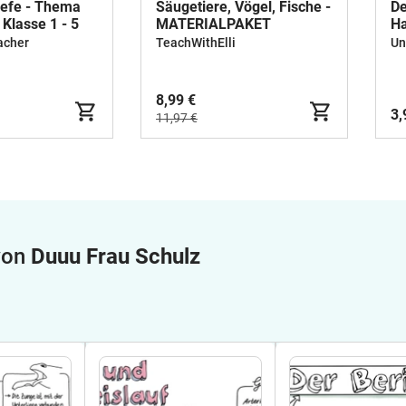
iefe - Thema
Säugetiere, Vögel, Fische -
De
Klasse 1 - 5
MATERIALPAKET
Ha
acher
TeachWithElli
Un
8,99 €
3,
11,97 €
 von
Duuu Frau Schulz