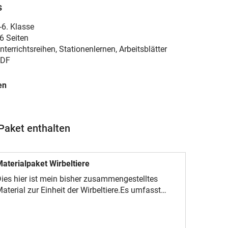
s
-6. Klasse
6 Seiten
nterrichtsreihen, Stationenlernen, Arbeitsblätter
DF
en
Paket enthalten
aterialpaket Wirbeltiere
ies hier ist mein bisher zusammengestelltes
aterial zur Einheit der Wirbeltiere.Es umfasst
ämtliches Material zu den ThemengebietenFische
Stationsarbeit, Sketchnote)Amphibien
Arbeitsheft, Vertiefungsmaterial,