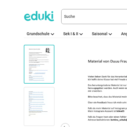
Grundschule
Sek I & II
Saisonal
An