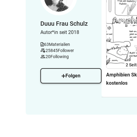
Duuu Frau Schulz
Autor*in seit 2018
63
Materialien
25845
Follower
20
Following
2
Sei
Amphibien Sk
Folgen
kostenlos