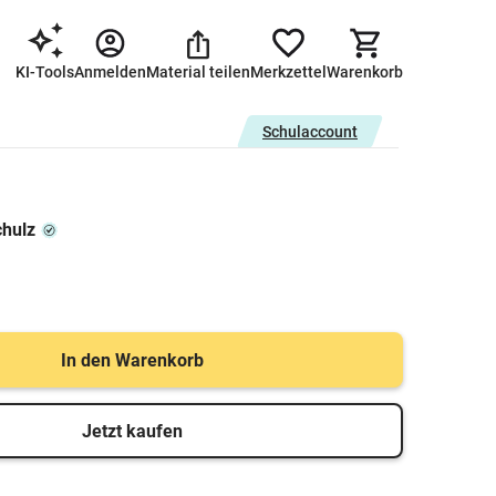
KI-Tools
Anmelden
Material teilen
Merkzettel
Warenkorb
Schulaccount
chulz
In den Warenkorb
Jetzt kaufen