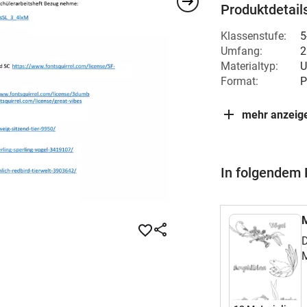
Produktdetail
Klassenstufe:
5
Umfang:
2
Materialtyp:
U
Format:
P
mehr anzeig
In folgendem 
M
D
M
s
(
(