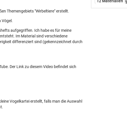
12 Materialien
1
S
S
ßen Themengebiets "Wirbeltiere" erstellt.
V
 Vögel.
V
hefts aufgegriffen. Ich habe es für meine
 entsteht. Im Material sind verschiedene
rigkeit differenziert sind (gekennzeichnet durch
ube. Der Link zu diesem Video befindet sich
kleine Vogelkartei erstellt, falls man die Auswahl
t.