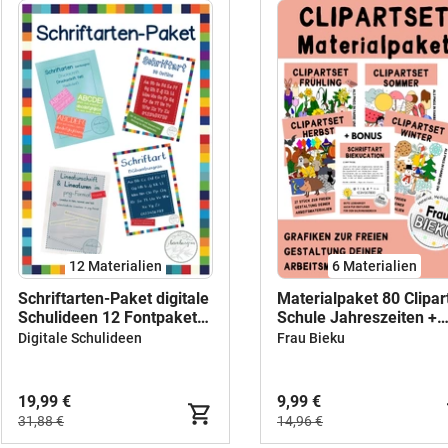
12 Materialien
6 Materialien
Schriftarten-Paket digitale
Materialpaket 80 Clipar
Schulideen 12 Fontpakete
Schule Jahreszeiten +
zur kommerziellen
Schriftart
Digitale Schulideen
Frau Bieku
Nutzung
19,99 €
9,99 €
31,88 €
14,96 €