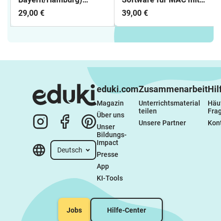
Software für Windows
Word/ LibreOffice
29,00 €
39,00 €
(Word/LibreOffice)
(Download)
Download
eduki.com
Zusammenarbeit
Hil
Magazin
Unterrichtsmaterial 
Häuf
teilen
Fra
Über uns
Unsere Partner
Kon
Unser 
Bildungs-
Impact
Deutsch
Presse
App
KI-Tools
Jobs
Hilfe-Center