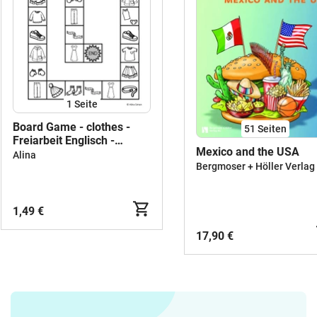
1
Seite
Board Game - clothes -
51
Seiten
Freiarbeit Englisch -
Mexico and the USA
Grundschule
Alina
Bergmoser + Höller Verlag
1,49 €
17,90 €