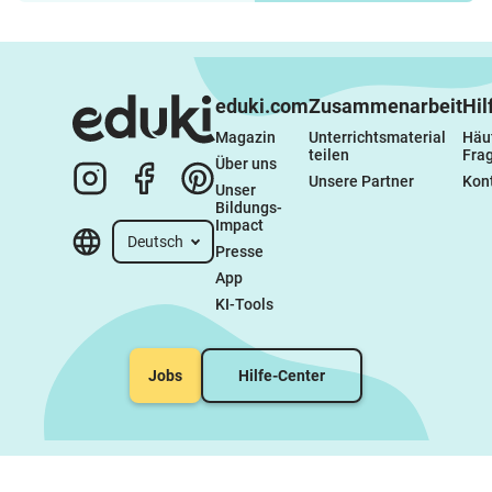
eduki.com
Zusammenarbeit
Hil
Magazin
Unterrichtsmaterial 
Häuf
teilen
Fra
Über uns
Unsere Partner
Kon
Unser 
Bildungs-
Impact
Deutsch
Presse
App
KI-Tools
Jobs
Hilfe-Center