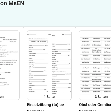
 von
MsEN
ten
1
Seite
3
Seiten
Einsetzübung (to) be
Obst oder Gemüs