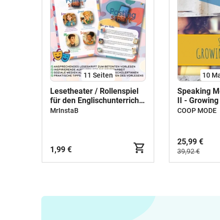
11
Seiten
10 Ma
Lesetheater / Rollenspiel
Speaking M
für den Englischunterricht
II - Growin
"Social Media / Soziale
MrInstaB
COOP MODE
Medien" - Klasse 6-8
25,99 €
1,99 €
39,92 €