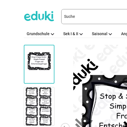
Grundschule
Sek I & II
Saisonal
An