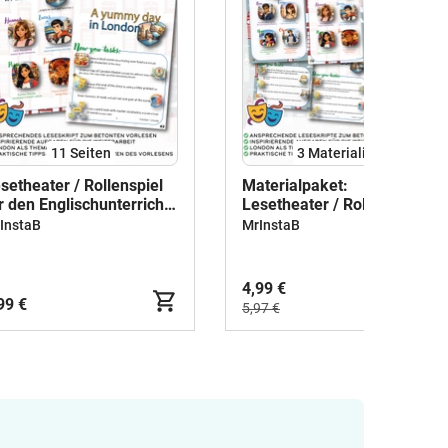
11
Seiten
3 Materialien
setheater / Rollenspiel
Materialpaket:
r den Englischunterricht
Lesetheater / Rollenspiel
 Yummy Day in London"
für den Englischunterricht
InstaB
MrInstaB
Klasse 6-8
"London" - Klasse 6-8
4,99 €
99 €
5,97 €