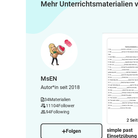
Mehr Unterrichtsmaterialien
MsEN
Autor*in seit 2018
34
Materialien
11104
Follower
94
Following
2
Sei
simple past
Folgen
Einsetzübung