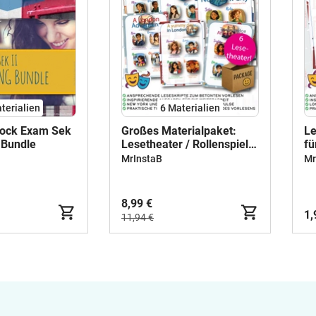
terialien
6 Materialien
ock Exam Sek
Großes Materialpaket:
Le
g Bundle
Lesetheater / Rollenspiel
fü
für den Englischunterricht
"A
MrInstaB
Mr
"NYC meets London" -
- 
Klasse 6-8
8,99 €
1,
11,94 €