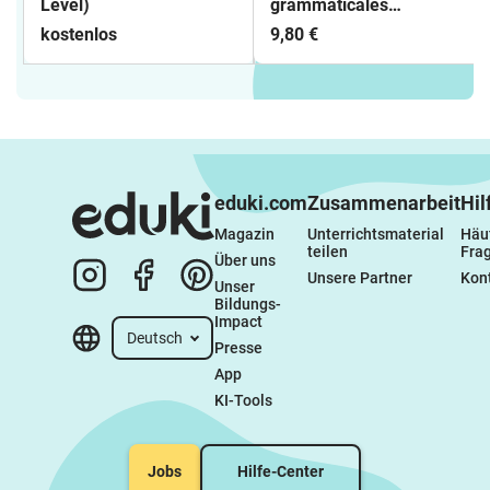
Level)
grammaticales
françaises pour
kostenlos
9,80 €
débutants
eduki.com
Zusammenarbeit
Hil
Magazin
Unterrichtsmaterial 
Häuf
teilen
Fra
Über uns
Unsere Partner
Kon
Unser 
Bildungs-
Impact
Deutsch
Presse
App
KI-Tools
Jobs
Hilfe-Center