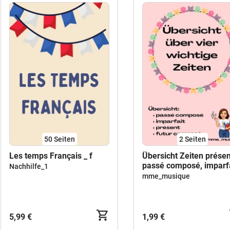
50
Seiten
2
Seiten
Les temps Français _ f
Übersicht Zeiten présen
passé composé, imparfa
Nachhilfe_1
futur composé
mme_musique
5,99 €
1,99 €