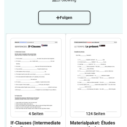
2
Following
Folgen
4
Seiten
124
Seiten
If-Clauses (Intermediate
Materialpaket: Études