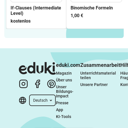
If-Clauses (Intermediate
Binomische Formeln
Level)
1,00 €
kostenlos
eduki.com
Zusammenarbeit
Hil
Magazin
Unterrichtsmaterial 
Häuf
teilen
Fra
Über uns
Unsere Partner
Kon
Unser 
Bildungs-
Impact
Deutsch
Presse
App
KI-Tools