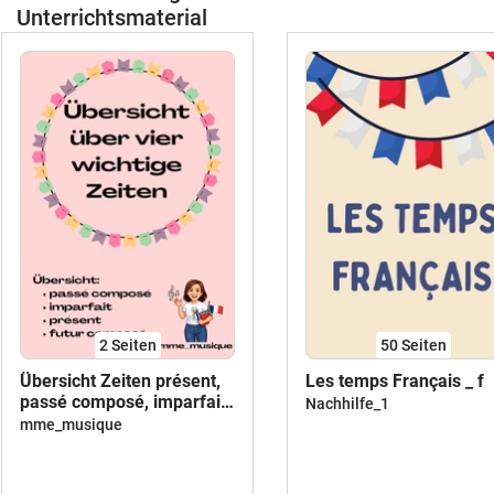
Unterrichtsmaterial
2
Seiten
50
Seiten
Übersicht Zeiten présent,
Les temps Français _ f
passé composé, imparfait,
Nachhilfe_1
futur composé
mme_musique