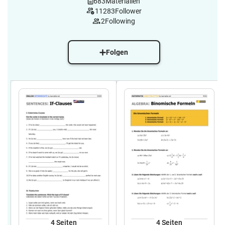
683
Materialien
11283
Follower
2
Following
Folgen
4
Seiten
4
Seiten