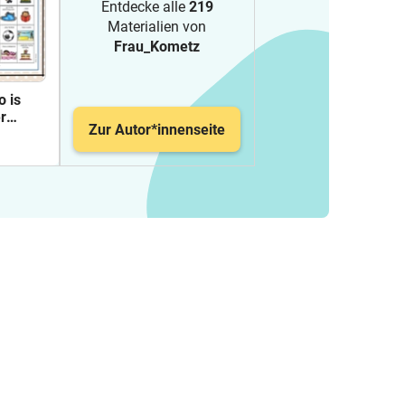
Entdecke alle
219
Materialien von
Frau_Kometz
 is
r
Zur Autor*innenseite