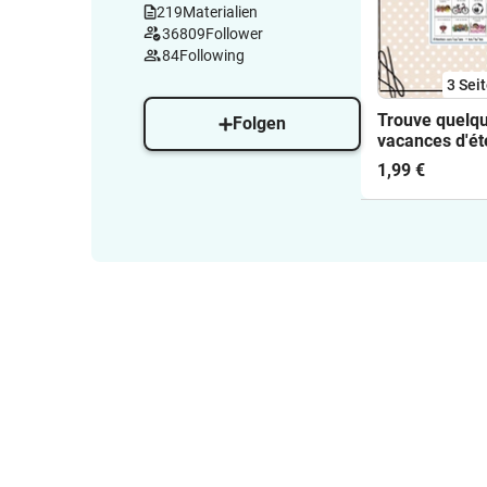
219
Materialien
36809
Follower
84
Following
3
Sei
Trouve quelqu'
Folgen
vacances d'ét
composé
1,99 €