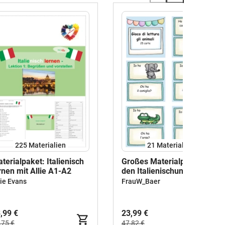
225 Materialien
21 Materialien
terialpaket: Italienisch
Großes Materialpaket für
rnen mit Allie A1-A2
den Italienischunterricht
lie Evans
FrauW_Baer
,99 €
23,99 €
,75 €
47,82 €