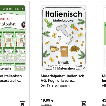
terialien
17 Materialien
t Italienisch -
Materialpaket. Italienisch
Ma
eserätsel -
AG. Fogli di lavoro
le
(Arbeistblätter). 1.
Der Tafelschwamm
Al
Lernjahr
19,99 €
43
53,83 €
87