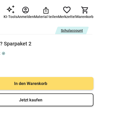
KI-Tools
Anmelden
Material teilen
Merkzettel
Warenkorb
Schulaccount
..? Sparpaket 2
z
In den Warenkorb
Jetzt kaufen