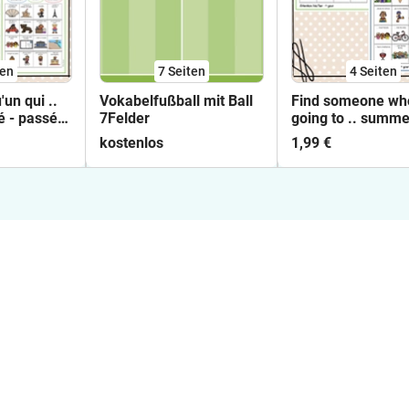
ten
7
Seiten
4
Seiten
un qui ..
Vokabelfußball mit Ball
Find someone who
é - passé
7Felder
going to .. summe
holidays
kostenlos
1,99 €