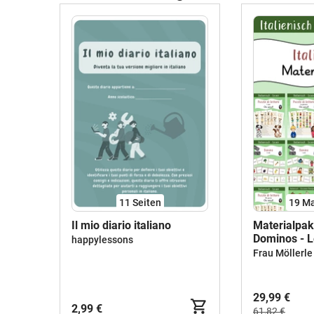
11
Seiten
19 Ma
Il mio diario italiano
Materialpake
Dominos - L
happylessons
Poster
Frau Möllerle
29,99 €
2,99 €
61,82 €