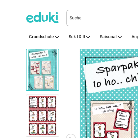
Grundschule
Sek I & II
Saisonal
An