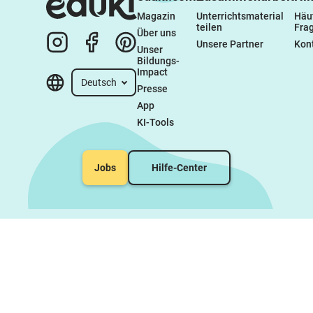
Magazin
Unterrichtsmaterial 
Häuf
teilen
Fra
Über uns
Unsere Partner
Kon
Unser 
Bildungs-
Impact
Deutsch
Presse
App
KI-Tools
Jobs
Hilfe-Center