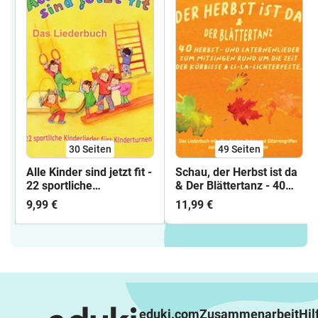
30
Seiten
49
Seiten
Alle Kinder sind jetzt fit -
Schau, der Herbst ist da
22 sportliche
& Der Blättertanz - 40
Kinderlieder fürs
Herbst- und
9,99 €
11,99 €
Kinderturnen. Das
Laternenlieder zum
Liederbuch mit allen
Mitsingen rund um die
Texten, Noten und
Zeit der Kürbisse & Li-la-
Gitarrengriffen
Lichterfeste
eduki.com
Zusammenarbeit
Hil