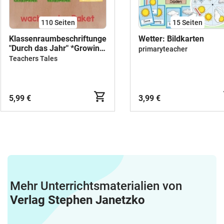
110
Seiten
15
Seiten
Klassenraumbeschriftungen
Wetter: Bildkarten
"Durch das Jahr" *Growing
primaryteacher
Bundle*
Teachers Tales
5,99 €
3,99 €
Mehr Unterrichtsmaterialien von
Verlag Stephen Janetzko