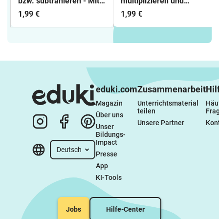
bzw. subtrahieren - Mit
multiplizieren und
negativen Zahlen
dividieren
1,99 €
1,99 €
rechnen - Zahlenstrahl
eduki.com
Zusammenarbeit
Hil
Magazin
Unterrichtsmaterial 
Häuf
teilen
Fra
Über uns
Unsere Partner
Kon
Unser 
Bildungs-
Impact
Deutsch
Presse
App
KI-Tools
Jobs
Hilfe-Center