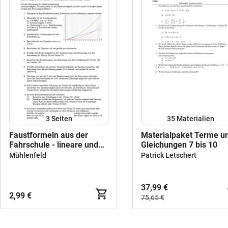
3
Seiten
35 Materialien
Faustformeln aus der
Materialpaket Terme u
Fahrschule - lineare und
Gleichungen 7 bis 10
quadratische Funktionen
Mühlenfeld
Patrick Letschert
37,99 €
2,99 €
75,65 €