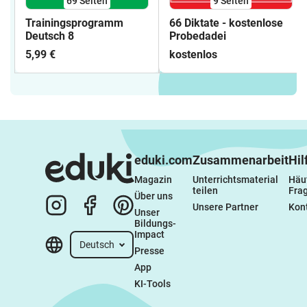
69
Seiten
9
Seiten
Trainingsprogramm
66 Diktate - kostenlose
Deutsch 8
Probedadei
5,99 €
kostenlos
eduki.com
Zusammenarbeit
Hil
Magazin
Unterrichtsmaterial 
Häuf
teilen
Fra
Über uns
Unsere Partner
Kon
Unser 
Bildungs-
Impact
Deutsch
Presse
App
KI-Tools