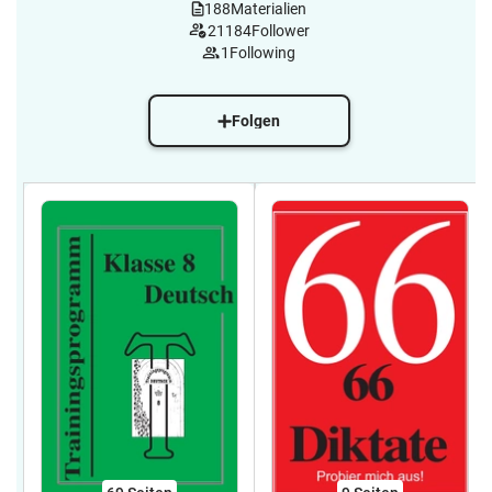
188
Materialien
21184
Follower
1
Following
Folgen