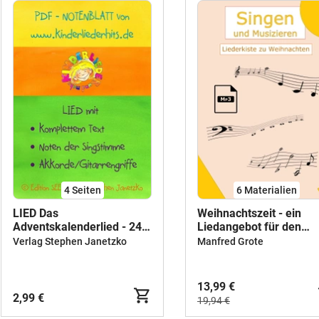
4
Seiten
6 Materialien
LIED Das
Weihnachtszeit - ein
Adventskalenderlied - 24
Liedangebot für den
kleine Päckchen -
Musikunterricht
Verlag Stephen Janetzko
Manfred Grote
ADVENTSKALENDER in
Schule und Kita
13,99 €
2,99 €
19,94 €