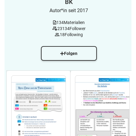
BK
Autor*in seit 2017
134
Materialien
23134
Follower
18
Following
Folgen