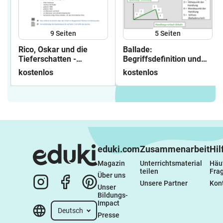
9
Seiten
5
Seiten
Rico, Oskar und die
Ballade:
Tieferschatten -
Begriffsdefinition und
Aufgaben zum Einstieg
Grundwissen als
kostenlos
kostenlos
Laufdiktat
eduki.com
Zusammenarbeit
Hil
Magazin
Unterrichtsmaterial 
Häuf
teilen
Fra
Über uns
Unsere Partner
Kon
Unser 
Bildungs-
Impact
Deutsch
Presse