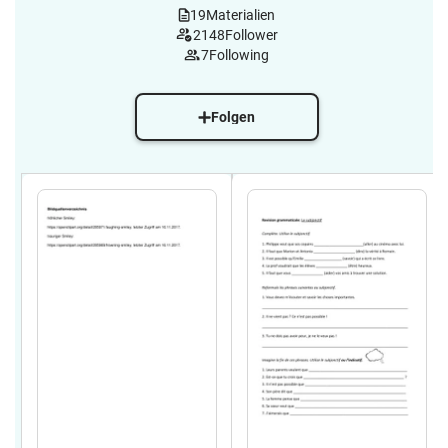
19
Materialien
2148
Follower
7
Following
Folgen