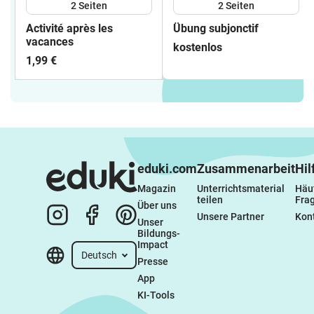
2
Seiten
2
Seiten
Activité après les
Übung subjonctif
vacances
kostenlos
1,99 €
eduki.com
Zusammenarbeit
Hil
Magazin
Unterrichtsmaterial 
Häuf
teilen
Fra
Über uns
Unsere Partner
Kon
Unser 
Bildungs-
Impact
Deutsch
Presse
App
KI-Tools