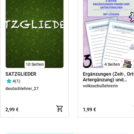
10
Seiten
4
Seiten
SATZGLIEDER
Ergänzungen (Zeit-, Ort
Artergänzung) und
4
(1)
Satzglieder bestimmen
volksschullehrerin
deutschlehrer_27
2,99 €
1,99 €