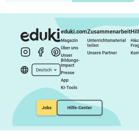
eduki.com
Zusammenarbeit
Hil
Magazin
Unterrichtsmaterial 
Häuf
teilen
Fra
Über uns
Unsere Partner
Kon
Unser 
Bildungs-
Impact
Deutsch
Presse
App
KI-Tools
Jobs
Hilfe-Center