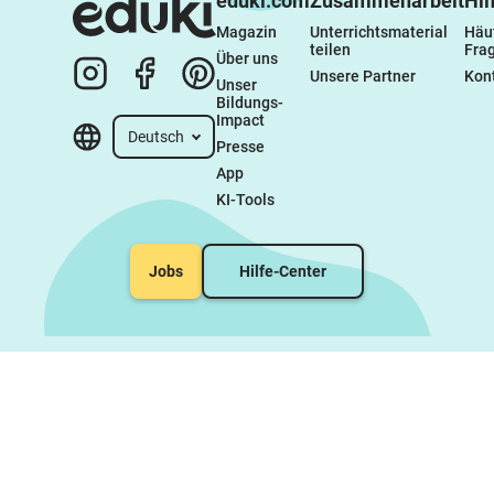
eduki.com
Zusammenarbeit
Hil
Magazin
Unterrichtsmaterial 
Häuf
teilen
Fra
Über uns
Unsere Partner
Kon
Unser 
Bildungs-
Impact
Deutsch
Presse
App
KI-Tools
Jobs
Hilfe-Center