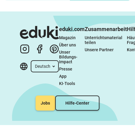
eduki.com
Zusammenarbeit
Hil
Magazin
Unterrichtsmaterial 
Häuf
teilen
Fra
Über uns
Unsere Partner
Kon
Unser 
Bildungs-
Impact
Deutsch
Presse
App
KI-Tools
Jobs
Hilfe-Center