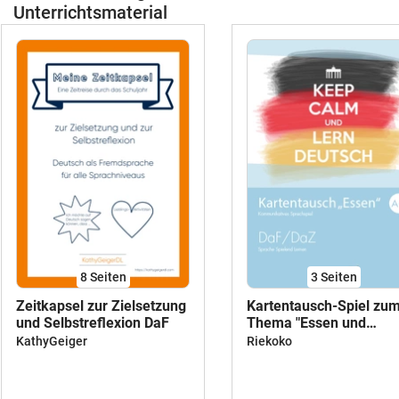
Unterrichtsmaterial
8
Seiten
3
Seiten
Zeitkapsel zur Zielsetzung
Kartentausch-Spiel zu
und Selbstreflexion DaF
Thema "Essen und
Trinken" (pdf)
KathyGeiger
Riekoko