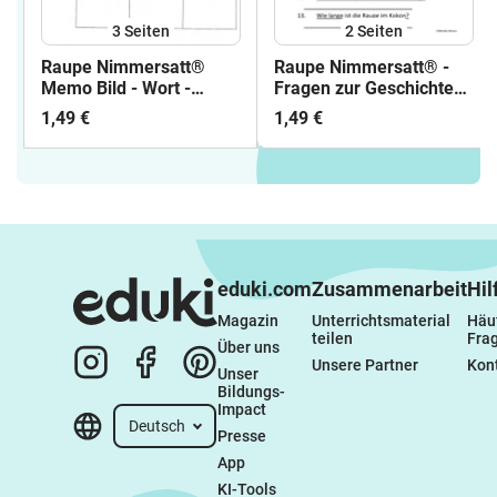
3
Seiten
2
Seiten
Raupe Nimmersatt®
Raupe Nimmersatt® -
Memo Bild - Wort -
Fragen zur Geschichte
Kärtchen in Grundschrift
mit Lösung
1,49 €
1,49 €
eduki.com
Zusammenarbeit
Hil
Magazin
Unterrichtsmaterial 
Häuf
teilen
Fra
Über uns
Unsere Partner
Kon
Unser 
Bildungs-
Impact
Deutsch
Presse
App
KI-Tools